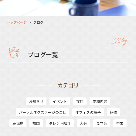
大分オフィス
支援スタッフ（タレント）
募集
長崎オフィス
利用者（クルー）データ
トップページ
ブログ
北九州オフィス
支援スタッフ（タレント）
データ
福岡コネクトオフィス
松山オフィス
ブログ一覧
広島オフィス
高松オフィス
カテゴリ
お知らせ
イベント
採用
業務内容
パーソルネクステージのこと
オフィスの様子
研修
鹿児島
福岡
タレント紹介
大分
見学会
卒業