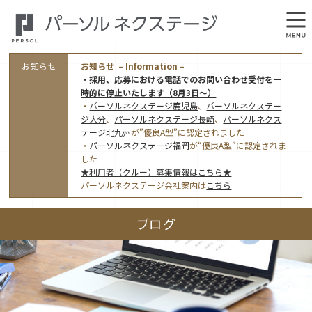
お知らせ
お知らせ – Information –
・採用、応募における電話でのお問い合わせ受付を一
時的に停止いたします（8月3日～）
・
パーソルネクステージ鹿児島
、
パーソルネクステー
ジ大分
、
パーソルネクステージ長崎
、
パーソルネクス
テージ北九州
が”優良A型”に認定されました
・
パーソルネクステージ福岡
が“優良A型”に認定されま
会社概要
した
★利用者（クルー）募集情報はこちら★
オフィス案内・アクセス
パーソルネクステージ会社案内は
こちら
アクセストップ
事業モデルと仕事内容
ブログ
東京オフィス
(管理部門のみ)
ワークスタイル
採用情報トップ
福岡オフィス
指定就労継続支援Ａ型事業所にかかる情報公表
利用者（クルー）募集
鹿児島オフィス