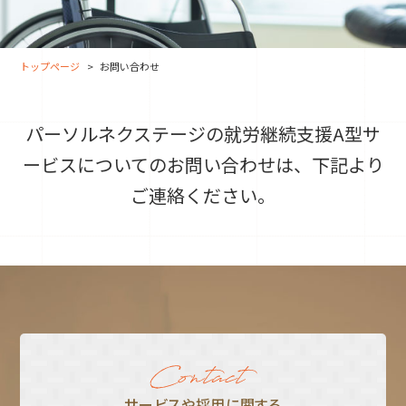
大分オフィス
支援スタッフ（タレント）
募集
長崎オフィス
利用者（クルー）データ
トップページ
お問い合わせ
北九州オフィス
支援スタッフ（タレント）
データ
福岡コネクトオフィス
パーソルネクステージの就労継続支援A型サ
松山オフィス
ービスについての
お問い合わせは、下記より
広島オフィス
ご連絡ください。
高松オフィス
サービスや採⽤に関する