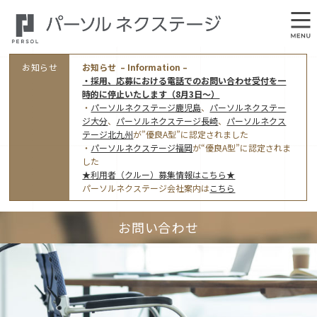
お知らせ
お知らせ – Information –
・採用、応募における電話でのお問い合わせ受付を一
時的に停止いたします（8月3日～）
・
パーソルネクステージ鹿児島
、
パーソルネクステー
ジ大分
、
パーソルネクステージ長崎
、
パーソルネクス
テージ北九州
が”優良A型”に認定されました
・
パーソルネクステージ福岡
が“優良A型”に認定されま
会社概要
した
★利用者（クルー）募集情報はこちら★
オフィス案内・アクセス
パーソルネクステージ会社案内は
こちら
アクセストップ
事業モデルと仕事内容
お問い合わせ
東京オフィス
(管理部門のみ)
ワークスタイル
採用情報トップ
福岡オフィス
指定就労継続支援Ａ型事業所にかかる情報公表
利用者（クルー）募集
鹿児島オフィス