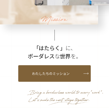
大分オフィス
支援スタッフ（タレント）
募集
長崎オフィス
利用者（クルー）データ
北九州オフィス
支援スタッフ（タレント）
データ
福岡コネクトオフィス
松山オフィス
「はたらく」
に、
広島オフィス
ボーダレス
な
世界
を。
高松オフィス
わたしたちのミッション