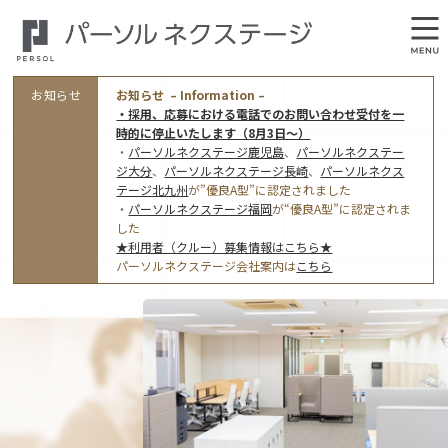
お知らせ
お知らせ – Information –
・採用、応募における電話でのお問い合わせ受付を一
時的に停止いたします（8月3日～）
・
パーソルネクステージ鹿児島
、
パーソルネクステー
ジ大分
、
パーソルネクステージ長崎
、
パーソルネクス
テージ北九州
が”優良A型”に認定されました
・
パーソルネクステージ福岡
が“優良A型”に認定されま
会社概要
した
★利用者（クルー）募集情報はこちら★
オフィス案内・アクセス
パーソルネクステージ会社案内は
こちら
アクセストップ
事業モデルと仕事内容
東京オフィス
(管理部門のみ)
ワークスタイル
採用情報トップ
福岡オフィス
指定就労継続支援Ａ型事業所にかかる情報公表
利用者（クルー）募集
鹿児島オフィス