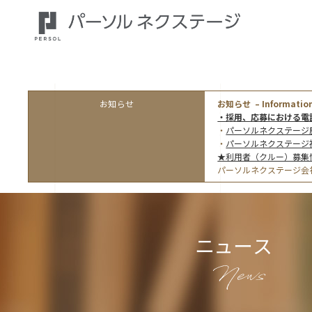
お知らせ
お知らせ – Information
・採用、応募における電
・
パーソルネクステージ
・
パーソルネクステージ
★利用者（クルー）募集
パーソルネクステージ会
ニュース