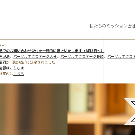
私たちの
ミッション
会
 –
話でのお問い合わせ受付を一時的に停止いたします（8月3日～）
鹿児島
、
パーソルネクステージ大分
、
パーソルネクステージ長崎
、
パーソルネクス
福岡
が“優良A型”に認定されました
情報はこちら★
社案内は
こちら