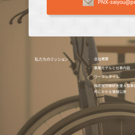
PNX-saiyou@per
私たちのミッション
会社概要
事業モデルと仕事内容
ワークスタイル
指定就労継続支援Ａ型事
所にかかる情報公表