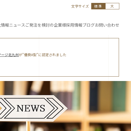
文字サイズ
標準
大
社情報
ニュース
ご発注を
検討の企業様
採用情報
ブログ
お問い合わせ
テージ北九州
が”優良A型”に認定されました