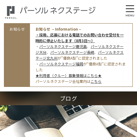
お知らせ
お知らせ – Information –
・採用、応募における電話でのお問い合わせ受付を一
時的に停止いたします（8月3日～）
・
パーソルネクステージ鹿児島
、
パーソルネクステー
ジ大分
、
パーソルネクステージ長崎
、
パーソルネクス
テージ北九州
が”優良A型”に認定されました
・
パーソルネクステージ福岡
が“優良A型”に認定されま
会社概要
した
★利用者（クルー）募集情報はこちら★
オフィス案内・アクセス
パーソルネクステージ会社案内は
こちら
アクセストップ
事業モデルと仕事内容
ブログ
東京オフィス
(管理部門のみ)
ワークスタイル
採用情報トップ
福岡オフィス
指定就労継続支援Ａ型事業所にかかる情報公表
利用者（クルー）募集
鹿児島オフィス