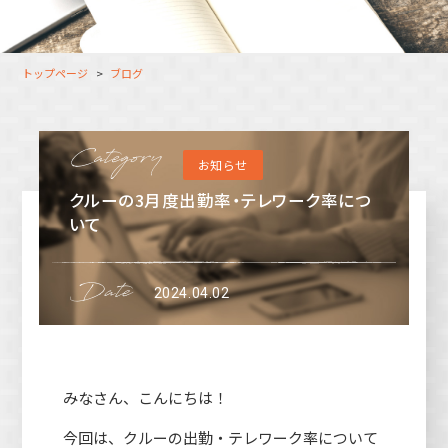
大分オフィス
支援スタッフ（タレント）
募集
長崎オフィス
利用者（クルー）データ
トップページ
ブログ
北九州オフィス
支援スタッフ（タレント）
データ
福岡コネクトオフィス
お知らせ
松山オフィス
クルーの3月度出勤率・テレワーク率につ
広島オフィス
いて
高松オフィス
2024.04.02
みなさん、こんにちは！
今回は、クルーの出勤・テレワーク率について