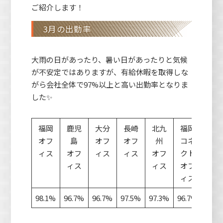
ご紹介します！
3月の出勤率
大雨の日があったり、暑い日があったりと気候
が不安定ではありますが、有給休暇を取得しな
がら会社全体で97%以上と高い出勤率となりま
した✨
福岡
鹿児
大分
長崎
北九
福岡
オフ
島
オフ
オフ
州
コネ
ィス
オフ
ィス
ィス
オフ
クト
ィス
ィス
オフ
ィス
98.1%
96.7%
96.7%
97.5%
97.3%
96.7%