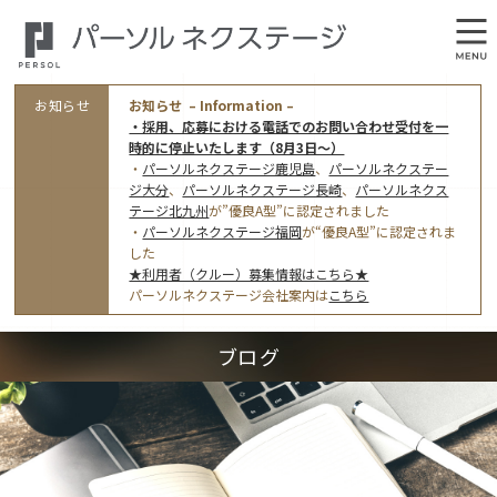
お知らせ
お知らせ – Information –
・採用、応募における電話でのお問い合わせ受付を一
時的に停止いたします（8月3日～）
・
パーソルネクステージ鹿児島
、
パーソルネクステー
ジ大分
、
パーソルネクステージ長崎
、
パーソルネクス
テージ北九州
が”優良A型”に認定されました
・
パーソルネクステージ福岡
が“優良A型”に認定されま
会社概要
した
★利用者（クルー）募集情報はこちら★
オフィス案内・アクセス
パーソルネクステージ会社案内は
こちら
アクセストップ
事業モデルと仕事内容
ブログ
東京オフィス
(管理部門のみ)
ワークスタイル
採用情報トップ
福岡オフィス
指定就労継続支援Ａ型事業所にかかる情報公表
利用者（クルー）募集
鹿児島オフィス