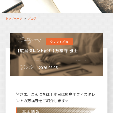
大分オフィス
支援スタッフ（タレント）
募集
長崎オフィス
利用者（クルー）データ
トップページ
ブログ
北九州オフィス
支援スタッフ（タレント）
データ
福岡コネクトオフィス
タレント紹介
松山オフィス
【広島タレント紹介】万福寺 雅士
広島オフィス
高松オフィス
2026.03.05
皆さま、こんにちは！本日は広島オフィスタレ
ントの万福寺をご紹介します✨
基本情報