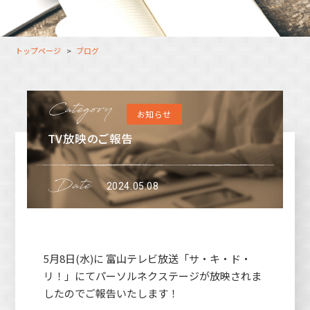
大分オフィス
支援スタッフ（タレント）
募集
長崎オフィス
利用者（クルー）データ
トップページ
ブログ
北九州オフィス
支援スタッフ（タレント）
データ
福岡コネクトオフィス
お知らせ
松山オフィス
TV放映のご報告
広島オフィス
高松オフィス
2024.05.08
5月8日(水)に 富山テレビ放送「サ・キ・ド・
リ！」にてパーソルネクステージが放映されま
したのでご報告いたします！