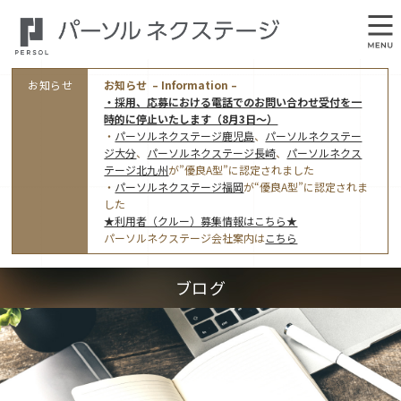
お知らせ
お知らせ – Information –
・採用、応募における電話でのお問い合わせ受付を一
時的に停止いたします（8月3日～）
・
パーソルネクステージ鹿児島
、
パーソルネクステー
ジ大分
、
パーソルネクステージ長崎
、
パーソルネクス
テージ北九州
が”優良A型”に認定されました
・
パーソルネクステージ福岡
が“優良A型”に認定されま
会社概要
した
★利用者（クルー）募集情報はこちら★
オフィス案内・アクセス
パーソルネクステージ会社案内は
こちら
アクセストップ
事業モデルと仕事内容
ブログ
東京オフィス
(管理部門のみ)
ワークスタイル
採用情報トップ
福岡オフィス
指定就労継続支援Ａ型事業所にかかる情報公表
利用者（クルー）募集
鹿児島オフィス