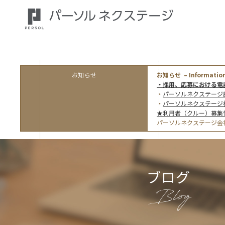
お知らせ
お知らせ – Information
・採用、応募における電
・
パーソルネクステージ
・
パーソルネクステージ
★利用者（クルー）募集
パーソルネクステージ会
ブログ