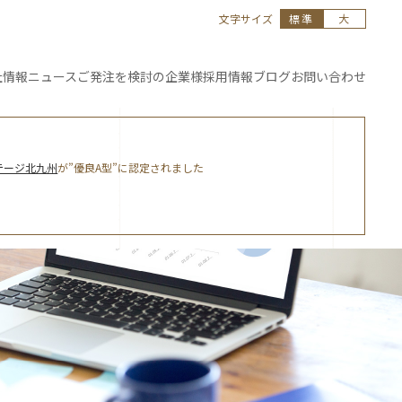
文字サイズ
標準
大
社情報
ニュース
ご発注を
検討の企業様
採用情報
ブログ
お問い合わせ
テージ北九州
が”優良A型”に認定されました