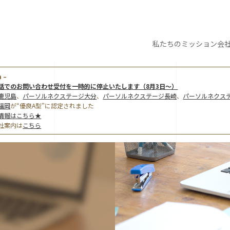
私たちの
ミッション
会
 –
話でのお問い合わせ受付を一時的に停止いたします（8月3日～）
鹿児島
、
パーソルネクステージ大分
、
パーソルネクステージ長崎
、
パーソルネクス
福岡
が“優良A型”に認定されました
情報はこちら★
社案内は
こちら