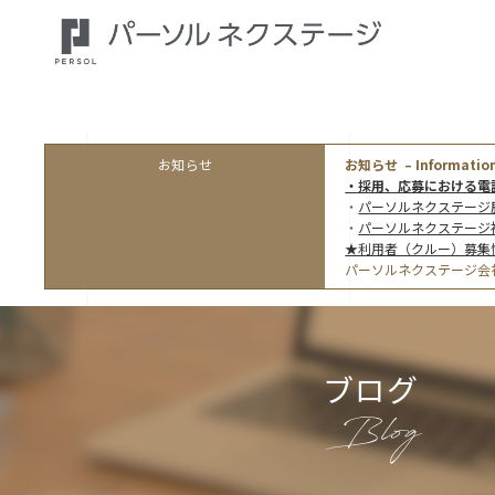
お知らせ
お知らせ – Information
・採用、応募における電
・
パーソルネクステージ
・
パーソルネクステージ
★利用者（クルー）募集
パーソルネクステージ会
ブログ