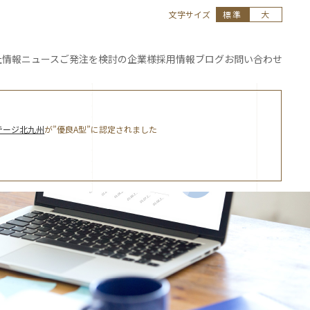
文字サイズ
標準
大
社情報
ニュース
ご発注を
検討の企業様
採用情報
ブログ
お問い合わせ
テージ北九州
が”優良A型”に認定されました