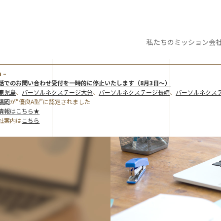
私たちの
ミッション
会
 –
話でのお問い合わせ受付を一時的に停止いたします（8月3日～）
鹿児島
、
パーソルネクステージ大分
、
パーソルネクステージ長崎
、
パーソルネクス
福岡
が“優良A型”に認定されました
情報はこちら★
社案内は
こちら