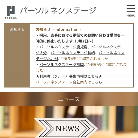
お知らせ
お知らせ – Information –
・採用、応募における電話でのお問い合わせ受付を一
時的に停止いたします（8月3日～）
・
パーソルネクステージ鹿児島
、
パーソルネクステー
ジ大分
、
パーソルネクステージ長崎
、
パーソルネクス
テージ北九州
が”優良A型”に認定されました
・
パーソルネクステージ福岡
が“優良A型”に認定されま
会社概要
した
★利用者（クルー）募集情報はこちら★
オフィス案内・アクセス
パーソルネクステージ会社案内は
こちら
アクセストップ
事業モデルと仕事内容
ニュース
東京オフィス
(管理部門のみ)
ワークスタイル
採用情報トップ
福岡オフィス
指定就労継続支援Ａ型事業所にかかる情報公表
利用者（クルー）募集
鹿児島オフィス