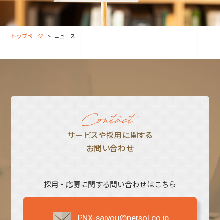
大分オフィス
支援スタッフ（タレント）
募集
長崎オフィス
利用者（クルー）データ
トップページ
ニュース
北九州オフィス
支援スタッフ（タレント）
データ
福岡コネクトオフィス
松山オフィス
広島オフィス
高松オフィス
サービスや採⽤に関する
お問い合わせ
採用・応募に関する問い合わせはこちら
PNX-saiyou@persol.co.jp