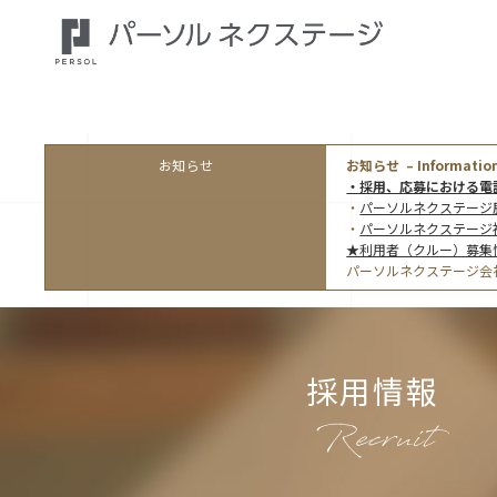
お知らせ
お知らせ – Information
・採用、応募における電
・
パーソルネクステージ
・
パーソルネクステージ
★利用者（クルー）募集
パーソルネクステージ会
採用情報