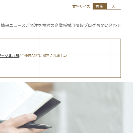
文字サイズ
標準
大
社情報
ニュース
ご発注を
検討の企業様
採用情報
ブログ
お問い合わせ
テージ北九州
が”優良A型”に認定されました