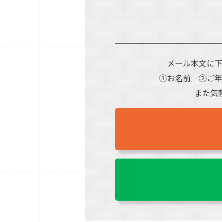
メール本文に
①お名前 ②ご
また気