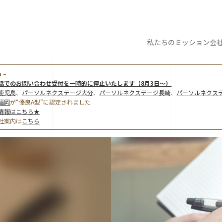
私たちの
ミッション
会
 –
話でのお問い合わせ受付を一時的に停止いたします（8月3日～）
鹿児島
、
パーソルネクステージ大分
、
パーソルネクステージ長崎
、
パーソルネクス
福岡
が“優良A型”に認定されました
情報はこちら★
社案内は
こちら