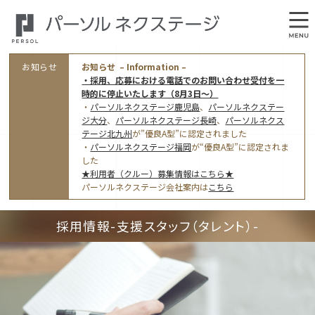
お知らせ
お知らせ – Information –
・採用、応募における電話でのお問い合わせ受付を一
時的に停止いたします（8月3日～）
・
パーソルネクステージ鹿児島
、
パーソルネクステー
ジ大分
、
パーソルネクステージ長崎
、
パーソルネクス
テージ北九州
が”優良A型”に認定されました
・
パーソルネクステージ福岡
が“優良A型”に認定されま
会社概要
した
★利用者（クルー）募集情報はこちら★
オフィス案内・アクセス
パーソルネクステージ会社案内は
こちら
アクセストップ
事業モデルと仕事内容
採用情報-支援スタッフ（タレント）-
東京オフィス
(管理部門のみ)
ワークスタイル
採用情報トップ
福岡オフィス
指定就労継続支援Ａ型事業所にかかる情報公表
利用者（クルー）募集
鹿児島オフィス