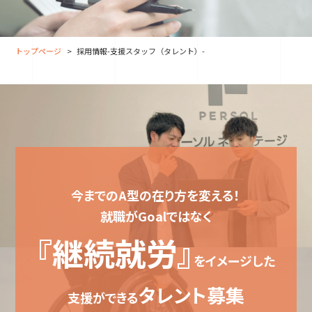
大分オフィス
支援スタッフ（タレント）
募集
長崎オフィス
利用者（クルー）データ
トップページ
採用情報-支援スタッフ（タレント）-
北九州オフィス
支援スタッフ（タレント）
データ
福岡コネクトオフィス
松山オフィス
広島オフィス
高松オフィス
今までのA型の在り方を変える！
就職がGoalではなく
『継続就労』
をイメージした
タレント募集
支援ができる