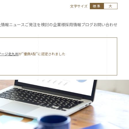
文字サイズ
標準
大
社情報
ニュース
ご発注を
検討の企業様
採用情報
ブログ
お問い合わせ
テージ北九州
が”優良A型”に認定されました