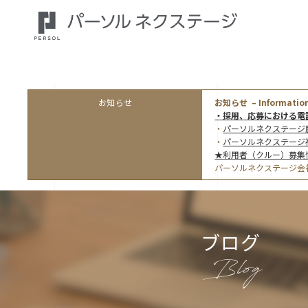
お知らせ
お知らせ – Information
・採用、応募における電
・
パーソルネクステージ
・
パーソルネクステージ
★利用者（クルー）募集
パーソルネクステージ会
ブログ