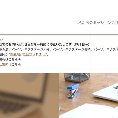
私たちの
ミッション
会
 –
話でのお問い合わせ受付を一時的に停止いたします（8月3日～）
鹿児島
、
パーソルネクステージ大分
、
パーソルネクステージ長崎
、
パーソルネクス
福岡
が“優良A型”に認定されました
情報はこちら★
社案内は
こちら