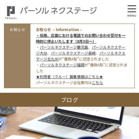
お知らせ
お知らせ – Information –
・採用、応募における電話でのお問い合わせ受付を一
時的に停止いたします（8月3日～）
・
パーソルネクステージ鹿児島
、
パーソルネクステー
ジ大分
、
パーソルネクステージ長崎
、
パーソルネクス
テージ北九州
が”優良A型”に認定されました
・
パーソルネクステージ福岡
が“優良A型”に認定されま
会社概要
した
★利用者（クルー）募集情報はこちら★
オフィス案内・アクセス
パーソルネクステージ会社案内は
こちら
アクセストップ
事業モデルと仕事内容
ブログ
東京オフィス
(管理部門のみ)
ワークスタイル
採用情報トップ
福岡オフィス
指定就労継続支援Ａ型事業所にかかる情報公表
利用者（クルー）募集
鹿児島オフィス