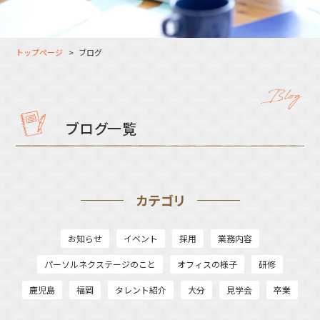
大分オフィス
支援スタッフ（タレント）
募集
長崎オフィス
利用者（クルー）データ
トップページ
ブログ
北九州オフィス
支援スタッフ（タレント）
データ
福岡コネクトオフィス
松山オフィス
ブログ一覧
広島オフィス
高松オフィス
カテゴリ
お知らせ
イベント
採用
業務内容
パーソルネクステージのこと
オフィスの様子
研修
鹿児島
福岡
タレント紹介
大分
見学会
卒業