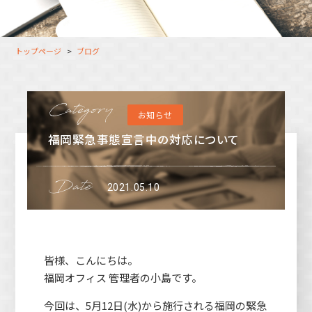
大分オフィス
支援スタッフ（タレント）
募集
長崎オフィス
利用者（クルー）データ
トップページ
ブログ
北九州オフィス
支援スタッフ（タレント）
データ
福岡コネクトオフィス
お知らせ
松山オフィス
福岡緊急事態宣言中の対応について
広島オフィス
高松オフィス
2021.05.10
皆様、こんにちは。
福岡オフィス 管理者の小島です。
今回は、5月12日(水)から施行される福岡の緊急