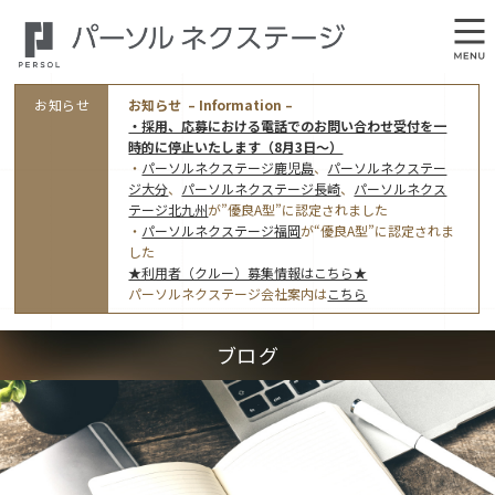
お知らせ
お知らせ – Information –
・採用、応募における電話でのお問い合わせ受付を一
時的に停止いたします（8月3日～）
・
パーソルネクステージ鹿児島
、
パーソルネクステー
ジ大分
、
パーソルネクステージ長崎
、
パーソルネクス
テージ北九州
が”優良A型”に認定されました
・
パーソルネクステージ福岡
が“優良A型”に認定されま
会社概要
した
★利用者（クルー）募集情報はこちら★
オフィス案内・アクセス
パーソルネクステージ会社案内は
こちら
アクセストップ
事業モデルと仕事内容
ブログ
東京オフィス
(管理部門のみ)
ワークスタイル
採用情報トップ
福岡オフィス
指定就労継続支援Ａ型事業所にかかる情報公表
利用者（クルー）募集
鹿児島オフィス