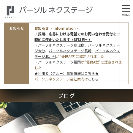
お知らせ
お知らせ – Information –
・採用、応募における電話でのお問い合わせ受付を一
時的に停止いたします（8月3日～）
・
パーソルネクステージ鹿児島
、
パーソルネクステー
ジ大分
、
パーソルネクステージ長崎
、
パーソルネクス
テージ北九州
が”優良A型”に認定されました
・
パーソルネクステージ福岡
が“優良A型”に認定されま
会社概要
した
★利用者（クルー）募集情報はこちら★
オフィス案内・アクセス
パーソルネクステージ会社案内は
こちら
アクセストップ
事業モデルと仕事内容
ブログ
東京オフィス
(管理部門のみ)
ワークスタイル
採用情報トップ
福岡オフィス
指定就労継続支援Ａ型事業所にかかる情報公表
利用者（クルー）募集
鹿児島オフィス