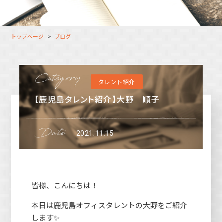
大分オフィス
支援スタッフ（タレント）
募集
長崎オフィス
利用者（クルー）データ
トップページ
ブログ
北九州オフィス
支援スタッフ（タレント）
データ
福岡コネクトオフィス
タレント紹介
松山オフィス
【鹿児島タレント紹介】大野 順子
広島オフィス
高松オフィス
2021.11.15
皆様、こんにちは！
本日は鹿児島オフィスタレントの大野をご紹介
します✨