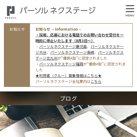
お知らせ
お知らせ – Information –
・採用、応募における電話でのお問い合わせ受付を一
時的に停止いたします（8月3日～）
・
パーソルネクステージ鹿児島
、
パーソルネクステー
ジ大分
、
パーソルネクステージ長崎
、
パーソルネクス
テージ北九州
が”優良A型”に認定されました
・
パーソルネクステージ福岡
が“優良A型”に認定されま
会社概要
した
★利用者（クルー）募集情報はこちら★
オフィス案内・アクセス
パーソルネクステージ会社案内は
こちら
アクセストップ
事業モデルと仕事内容
ブログ
東京オフィス
(管理部門のみ)
ワークスタイル
採用情報トップ
福岡オフィス
指定就労継続支援Ａ型事業所にかかる情報公表
利用者（クルー）募集
鹿児島オフィス