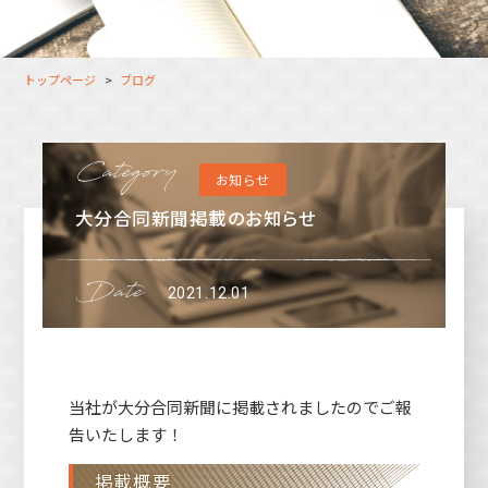
大分オフィス
支援スタッフ（タレント）
募集
長崎オフィス
利用者（クルー）データ
トップページ
ブログ
北九州オフィス
支援スタッフ（タレント）
データ
福岡コネクトオフィス
お知らせ
松山オフィス
大分合同新聞掲載のお知らせ
広島オフィス
高松オフィス
2021.12.01
当社が大分合同新聞に掲載されましたのでご報
告いたします！
掲載概要