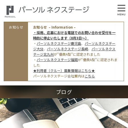
お知らせ
お知らせ – Information –
・採用、応募における電話でのお問い合わせ受付を一
時的に停止いたします（8月3日～）
・
パーソルネクステージ鹿児島
、
パーソルネクステー
ジ大分
、
パーソルネクステージ長崎
、
パーソルネクス
テージ北九州
が”優良A型”に認定されました
・
パーソルネクステージ福岡
が“優良A型”に認定されま
会社概要
した
★利用者（クルー）募集情報はこちら★
オフィス案内・アクセス
パーソルネクステージ会社案内は
こちら
アクセストップ
事業モデルと仕事内容
ブログ
東京オフィス
(管理部門のみ)
ワークスタイル
採用情報トップ
福岡オフィス
指定就労継続支援Ａ型事業所にかかる情報公表
利用者（クルー）募集
鹿児島オフィス