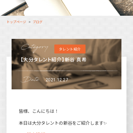
大分オフィス
支援スタッフ（タレント）
募集
長崎オフィス
利用者（クルー）データ
トップページ
ブログ
北九州オフィス
支援スタッフ（タレント）
データ
福岡コネクトオフィス
タレント紹介
松山オフィス
【大分タレント紹介】新谷 真希
広島オフィス
高松オフィス
2021.12.27
皆様、こんにちは！
本日は大分タレントの新谷をご紹介します✨