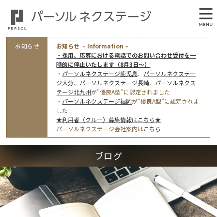
お知らせ
お知らせ – Information –
・採用、応募における電話でのお問い合わせ受付を一
時的に停止いたします（8月3日～）
・
パーソルネクステージ鹿児島
、
パーソルネクステー
ジ大分
、
パーソルネクステージ長崎
、
パーソルネクス
テージ北九州
が”優良A型”に認定されました
・
パーソルネクステージ福岡
が“優良A型”に認定されま
会社概要
した
★利用者（クルー）募集情報はこちら★
オフィス案内・アクセス
パーソルネクステージ会社案内は
こちら
アクセストップ
事業モデルと仕事内容
ブログ
東京オフィス
(管理部門のみ)
ワークスタイル
採用情報トップ
福岡オフィス
指定就労継続支援Ａ型事業所にかかる情報公表
利用者（クルー）募集
鹿児島オフィス