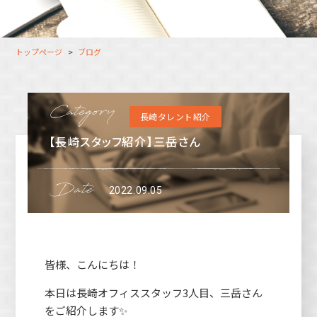
大分オフィス
支援スタッフ（タレント）
募集
長崎オフィス
利用者（クルー）データ
トップページ
ブログ
北九州オフィス
支援スタッフ（タレント）
データ
福岡コネクトオフィス
長崎タレント紹介
松山オフィス
【長崎スタッフ紹介】三岳さん
広島オフィス
高松オフィス
2022.09.05
皆様、こんにちは！
本日は長崎オフィススタッフ3人目、三岳さん
をご紹介します✨