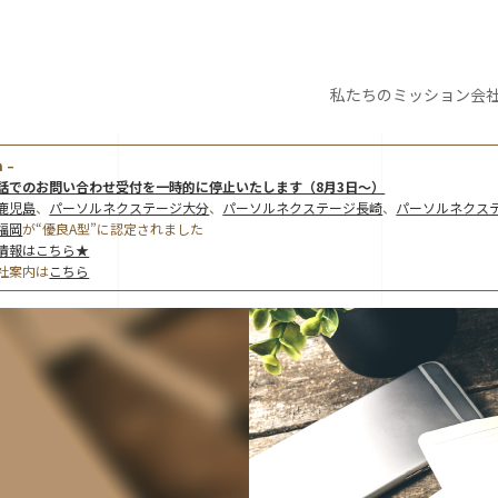
私たちの
ミッション
会
 –
話でのお問い合わせ受付を一時的に停止いたします（8月3日～）
鹿児島
、
パーソルネクステージ大分
、
パーソルネクステージ長崎
、
パーソルネクス
福岡
が“優良A型”に認定されました
情報はこちら★
社案内は
こちら