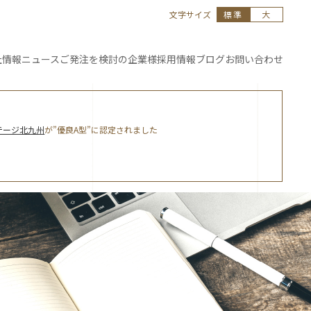
文字サイズ
標準
大
社情報
ニュース
ご発注を
検討の企業様
採用情報
ブログ
お問い合わせ
テージ北九州
が”優良A型”に認定されました