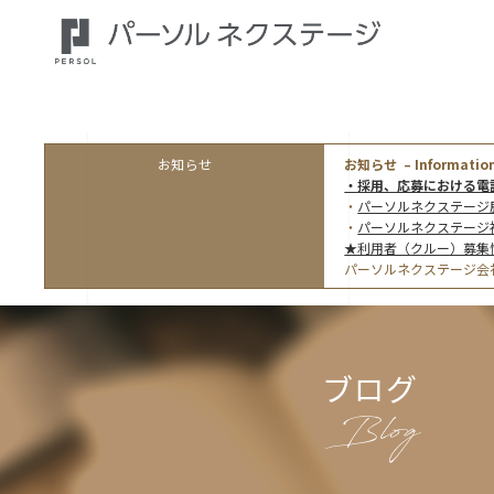
お知らせ
お知らせ – Information
・採用、応募における電
・
パーソルネクステージ
・
パーソルネクステージ
★利用者（クルー）募集
パーソルネクステージ会
ブログ