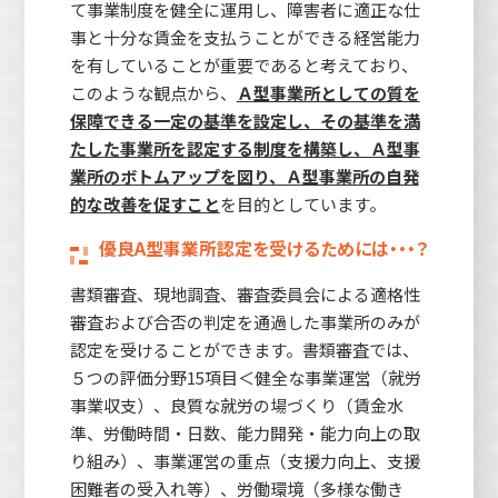
て事業制度を健全に運用し、障害者に適正な仕
事と十分な賃金を支払うことができる経営能力
を有していることが重要であると考えており、
このような観点から、
Ａ型事業所としての質を
保障できる一定の基準を設定し、その基準を満
たした事業所を認定する制度を構築し、Ａ型事
業所のボトムアップを図り、Ａ型事業所の自発
的な改善を促すこと
を目的としています。
優良A型事業所認定を受けるためには・・・？
書類審査、現地調査、審査委員会による適格性
審査および合否の判定を通過した事業所のみが
認定を受けることができます。書類審査では、
５つの評価分野15項目＜健全な事業運営（就労
事業収支）、良質な就労の場づくり（賃金水
準、労働時間・日数、能力開発・能力向上の取
り組み）、事業運営の重点（支援力向上、支援
困難者の受入れ等）、労働環境（多様な働き