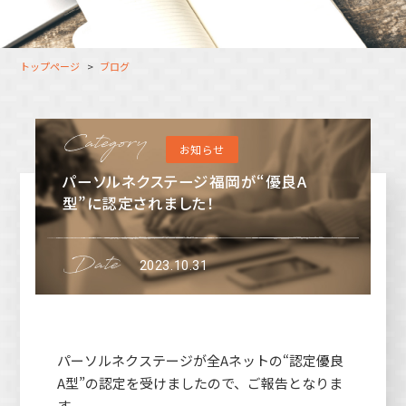
大分オフィス
支援スタッフ（タレント）
募集
長崎オフィス
利用者（クルー）データ
トップページ
ブログ
北九州オフィス
支援スタッフ（タレント）
データ
福岡コネクトオフィス
お知らせ
松山オフィス
パーソルネクステージ福岡が“優良A
広島オフィス
型”に認定されました！
高松オフィス
2023.10.31
パーソルネクステージが全Aネットの“認定優良
A型”の認定を受けましたので、ご報告となりま
す。