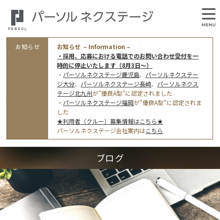
お知らせ
お知らせ – Information –
・採用、応募における電話でのお問い合わせ受付を一
時的に停止いたします（8月3日～）
・
パーソルネクステージ鹿児島
、
パーソルネクステー
ジ大分
、
パーソルネクステージ長崎
、
パーソルネクス
テージ北九州
が”優良A型”に認定されました
・
パーソルネクステージ福岡
が“優良A型”に認定されま
会社概要
した
★利用者（クルー）募集情報はこちら★
オフィス案内・アクセス
パーソルネクステージ会社案内は
こちら
アクセストップ
事業モデルと仕事内容
ブログ
東京オフィス
(管理部門のみ)
ワークスタイル
採用情報トップ
福岡オフィス
指定就労継続支援Ａ型事業所にかかる情報公表
利用者（クルー）募集
鹿児島オフィス