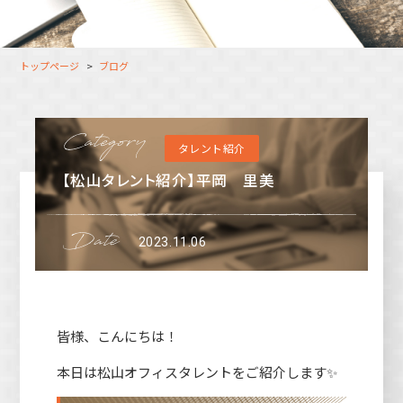
大分オフィス
支援スタッフ（タレント）
募集
長崎オフィス
利用者（クルー）データ
トップページ
ブログ
北九州オフィス
支援スタッフ（タレント）
データ
福岡コネクトオフィス
タレント紹介
松山オフィス
【松山タレント紹介】平岡 里美
広島オフィス
高松オフィス
2023.11.06
皆様、こんにちは！
本日は松山オフィスタレントをご紹介します✨