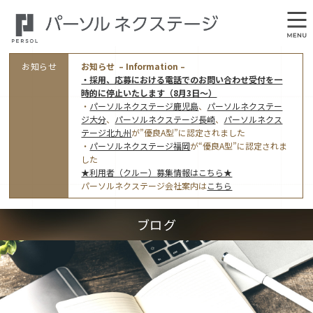
お知らせ
お知らせ – Information –
・採用、応募における電話でのお問い合わせ受付を一
時的に停止いたします（8月3日～）
・
パーソルネクステージ鹿児島
、
パーソルネクステー
ジ大分
、
パーソルネクステージ長崎
、
パーソルネクス
テージ北九州
が”優良A型”に認定されました
・
パーソルネクステージ福岡
が“優良A型”に認定されま
会社概要
した
★利用者（クルー）募集情報はこちら★
オフィス案内・アクセス
パーソルネクステージ会社案内は
こちら
アクセストップ
事業モデルと仕事内容
ブログ
東京オフィス
(管理部門のみ)
ワークスタイル
採用情報トップ
福岡オフィス
指定就労継続支援Ａ型事業所にかかる情報公表
利用者（クルー）募集
鹿児島オフィス