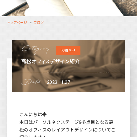
大分オフィス
支援スタッフ（タレント）
募集
長崎オフィス
利用者（クルー）データ
トップページ
ブログ
北九州オフィス
支援スタッフ（タレント）
データ
福岡コネクトオフィス
お知らせ
松山オフィス
高松オフィスデザイン紹介
広島オフィス
高松オフィス
2023.11.27
こんにちは☀
本日はパーソルネクステージ9拠点目となる高
松のオフィスのレイアウトデザインについてご