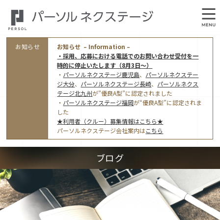
お知らせ
お知らせ – Information –
・採用、応募における電話でのお問い合わせ受付を一
時的に停止いたします（8月3日～）
・
パーソルネクステージ鹿児島
、
パーソルネクステー
ジ大分
、
パーソルネクステージ長崎
、
パーソルネクス
テージ北九州
が”優良A型”に認定されました
・
パーソルネクステージ福岡
が“優良A型”に認定されま
会社概要
した
★利用者（クルー）募集情報はこちら★
オフィス案内・アクセス
パーソルネクステージ会社案内は
こちら
アクセストップ
事業モデルと仕事内容
ブログ
東京オフィス
(管理部門のみ)
ワークスタイル
採用情報トップ
福岡オフィス
指定就労継続支援Ａ型事業所にかかる情報公表
利用者（クルー）募集
鹿児島オフィス