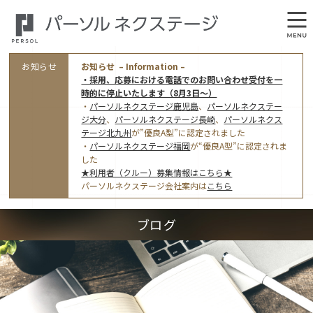
お知らせ
お知らせ – Information –
・採用、応募における電話でのお問い合わせ受付を一
時的に停止いたします（8月3日～）
・
パーソルネクステージ鹿児島
、
パーソルネクステー
ジ大分
、
パーソルネクステージ長崎
、
パーソルネクス
テージ北九州
が”優良A型”に認定されました
・
パーソルネクステージ福岡
が“優良A型”に認定されま
会社概要
した
★利用者（クルー）募集情報はこちら★
オフィス案内・アクセス
パーソルネクステージ会社案内は
こちら
アクセストップ
事業モデルと仕事内容
ブログ
東京オフィス
(管理部門のみ)
ワークスタイル
採用情報トップ
福岡オフィス
指定就労継続支援Ａ型事業所にかかる情報公表
利用者（クルー）募集
鹿児島オフィス