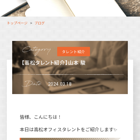
大分オフィス
支援スタッフ（タレント）
募集
長崎オフィス
利用者（クルー）データ
トップページ
ブログ
北九州オフィス
支援スタッフ（タレント）
データ
福岡コネクトオフィス
タレント紹介
松山オフィス
【高松タレント紹介】山本 駿
広島オフィス
高松オフィス
2024.03.18
皆様、こんにちは！
本日は高松オフィスタレントをご紹介します✨