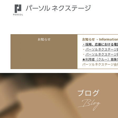
お知らせ
お知らせ – Information
・採用、応募における電
・
パーソルネクステージ
・
パーソルネクステージ
★利用者（クルー）募集
パーソルネクステージ会
ブログ