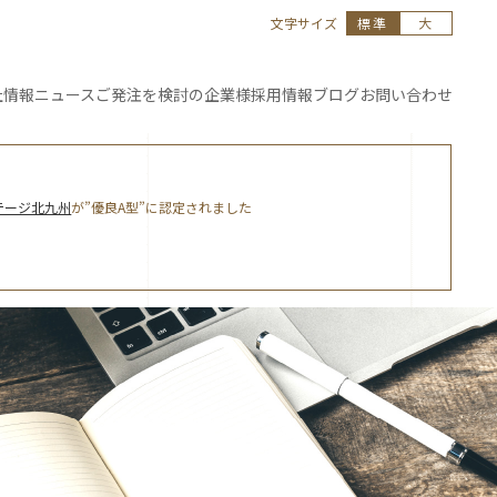
文字サイズ
標準
大
社情報
ニュース
ご発注を
検討の企業様
採用情報
ブログ
お問い合わせ
テージ北九州
が”優良A型”に認定されました