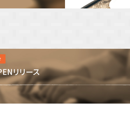
せ
PENリリース