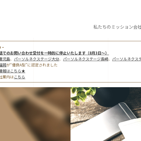
私たちの
ミッション
会
 –
話でのお問い合わせ受付を一時的に停止いたします（8月3日～）
鹿児島
、
パーソルネクステージ大分
、
パーソルネクステージ長崎
、
パーソルネクス
福岡
が“優良A型”に認定されました
情報はこちら★
社案内は
こちら