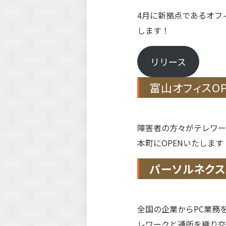
4月に新拠点であるオフ
します！
リリース
富山オフィスOP
障害者の方々がテレワー
本町にOPENいたしま
パーソルネク
全国の企業からPC業務
レワークと通所を織り交