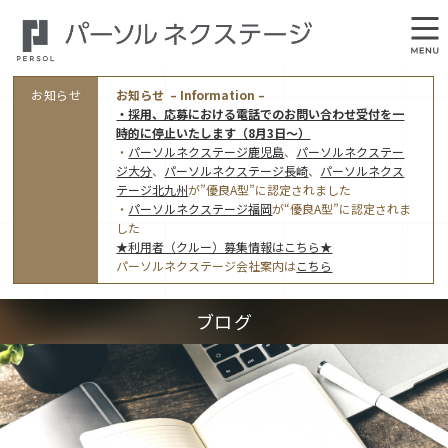
お知らせ
お知らせ – Information –
・採用、応募における電話でのお問い合わせ受付を一
時的に停止いたします（8月3日～）
・
パーソルネクステージ鹿児島
、
パーソルネクステー
ジ大分
、
パーソルネクステージ長崎
、
パーソルネクス
テージ北九州
が”優良A型”に認定されました
・
パーソルネクステージ福岡
が“優良A型”に認定されま
会社概要
した
★利用者（クルー）募集情報はこちら★
オフィス案内・アクセス
パーソルネクステージ会社案内は
こちら
アクセストップ
事業モデルと仕事内容
ブログ
東京オフィス
(管理部門のみ)
ワークスタイル
採用情報トップ
福岡オフィス
指定就労継続支援Ａ型事業所にかかる情報公表
利用者（クルー）募集
鹿児島オフィス