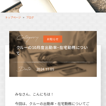
大分オフィス
支援スタッフ（タレント）
募集
長崎オフィス
利用者（クルー）データ
トップページ
ブログ
北九州オフィス
支援スタッフ（タレント）
データ
福岡コネクトオフィス
お知らせ
松山オフィス
クルーの10月度出勤率・在宅勤務につい
広島オフィス
て
高松オフィス
2024.11.05
みなさん、こんにちは！
今回は、クルーの出勤率・在宅勤務についてご