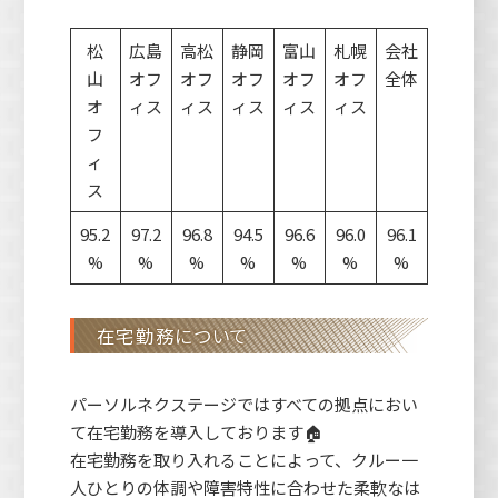
松
広島
高松
静岡
富山
札幌
会社
山
オフ
オフ
オフ
オフ
オフ
全体
オ
ィス
ィス
ィス
ィス
ィス
フ
ィ
ス
95.2
97.2
96.8
94.5
96.6
96.0
96.1
%
%
%
%
%
%
%
在宅勤務について
パーソルネクステージではすべての拠点におい
て在宅勤務を導入しております🏠
在宅勤務を取り入れることによって、クルー一
人ひとりの体調や障害特性に合わせた柔軟なは