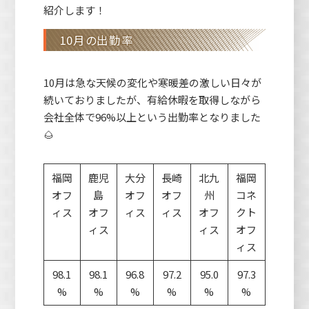
紹介します！
10月の出勤率
10月は急な天候の変化や寒暖差の激しい日々が
続いておりましたが、有給休暇を取得しながら
会社全体で96%以上という出勤率となりました
🌰
福岡
鹿児
大分
長崎
北九
福岡
オフ
島
オフ
オフ
州
コネ
ィス
オフ
ィス
ィス
オフ
クト
ィス
ィス
オフ
ィス
98.1
98.1
96.8
97.2
95.0
97.3
%
%
%
%
%
%