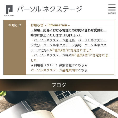
お知らせ
お知らせ – Information –
・採用、応募における電話でのお問い合わせ受付を一
時的に停止いたします（8月3日～）
・
パーソルネクステージ鹿児島
、
パーソルネクステー
ジ大分
、
パーソルネクステージ長崎
、
パーソルネクス
テージ北九州
が”優良A型”に認定されました
・
パーソルネクステージ福岡
が“優良A型”に認定されま
会社概要
した
★利用者（クルー）募集情報はこちら★
オフィス案内・アクセス
パーソルネクステージ会社案内は
こちら
アクセストップ
事業モデルと仕事内容
ブログ
東京オフィス
(管理部門のみ)
ワークスタイル
採用情報トップ
福岡オフィス
指定就労継続支援Ａ型事業所にかかる情報公表
利用者（クルー）募集
鹿児島オフィス