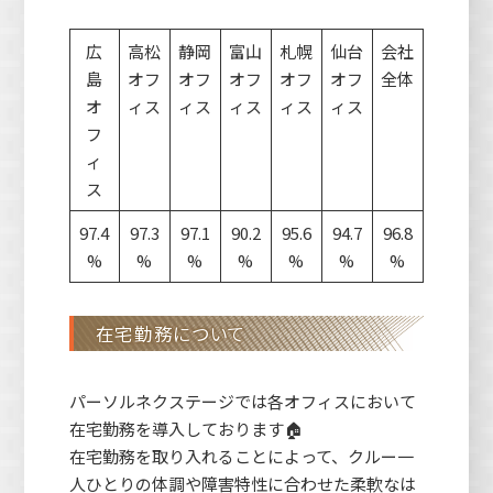
広
高松
静岡
富山
札幌
仙台
会社
島
オフ
オフ
オフ
オフ
オフ
全体
オ
ィス
ィス
ィス
ィス
ィス
フ
ィ
ス
97.4
97.3
97.1
90.2
95.6
94.7
96.8
%
%
%
%
%
%
%
在宅勤務について
パーソルネクステージでは各オフィスにおいて
在宅勤務を導入しております🏠
在宅勤務を取り入れることによって、クルー一
人ひとりの体調や障害特性に合わせた柔軟なは