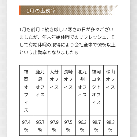
1月の出勤率
1月も前月に続き厳しい寒さの日が多々ござい
ましたが、年末年始休暇でのリフレッシュ、そ
して有給休暇の取得により会社全体で96%以上
という出勤率となりました⛄
福
鹿児
大分
長崎
北九
福岡
松山
岡
島
オフ
オフ
州
コネ
オフ
オ
オフ
ィス
ィス
オフ
クト
ィス
フ
ィス
ィス
オフ
ィ
ィス
ス
97.4
95.7
97.9
97.5
96.3
98.7
98.3
%
%
%
%
%
%
%