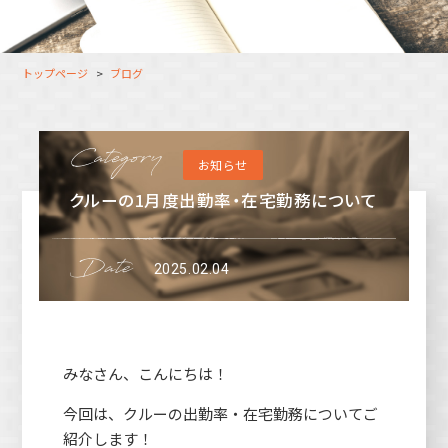
大分オフィス
支援スタッフ（タレント）
募集
長崎オフィス
利用者（クルー）データ
トップページ
ブログ
北九州オフィス
支援スタッフ（タレント）
データ
福岡コネクトオフィス
お知らせ
松山オフィス
クルーの1月度出勤率・在宅勤務について
広島オフィス
高松オフィス
2025.02.04
みなさん、こんにちは！
今回は、クルーの出勤率・在宅勤務についてご
紹介します！