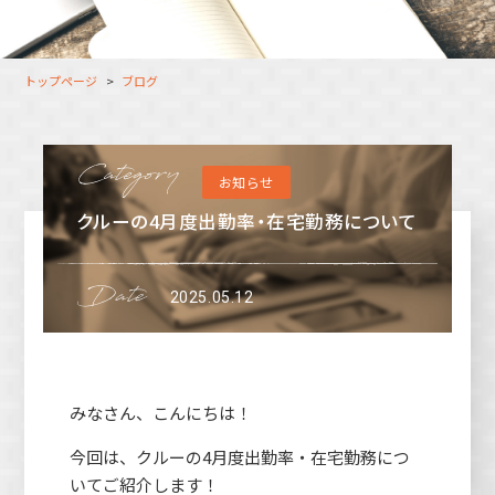
大分オフィス
支援スタッフ（タレント）
募集
長崎オフィス
利用者（クルー）データ
トップページ
ブログ
北九州オフィス
支援スタッフ（タレント）
データ
福岡コネクトオフィス
お知らせ
松山オフィス
クルーの4月度出勤率・在宅勤務について
広島オフィス
高松オフィス
2025.05.12
みなさん、こんにちは！
今回は、クルーの4月度出勤率・在宅勤務につ
いてご紹介します！