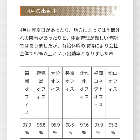
4月の出勤率
4月は真夏日があったり、地方によっては季節外
れの降雪があったりと、体調管理が難しい時期
ではありましたが、有給休暇の取得により会社
全体で97%以上という出勤率となりました🌸
福
鹿児
大分
長崎
北九
福岡
松山
岡
島
オフ
オフ
州
コネ
オフ
オ
オフ
ィス
ィス
オフ
クト
ィス
フ
ィス
ィス
オフ
ィ
ィス
ス
97.9
96.8
95.9
98.5
97.6
97.9
95.2
%
%
%
%
%
%
%