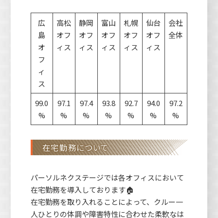
広
高松
静岡
富山
札幌
仙台
会社
島
オフ
オフ
オフ
オフ
オフ
全体
オ
ィス
ィス
ィス
ィス
ィス
フ
ィ
ス
99.0
97.1
97.4
93.8
92.7
94.0
97.2
%
%
%
%
%
%
%
在宅勤務について
パーソルネクステージでは各オフィスにおいて
在宅勤務を導入しております🏠
在宅勤務を取り入れることによって、クルー一
人ひとりの体調や障害特性に合わせた柔軟なは