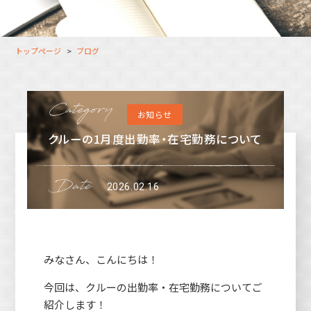
大分オフィス
支援スタッフ（タレント）
募集
長崎オフィス
利用者（クルー）データ
トップページ
ブログ
北九州オフィス
支援スタッフ（タレント）
データ
福岡コネクトオフィス
お知らせ
松山オフィス
クルーの1月度出勤率・在宅勤務について
広島オフィス
高松オフィス
2026.02.16
みなさん、こんにちは！
今回は、クルーの出勤率・在宅勤務についてご
紹介します！