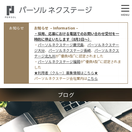
お知らせ
お知らせ – Information –
・採用、応募における電話でのお問い合わせ受付を一
時的に停止いたします（8月3日～）
・
パーソルネクステージ鹿児島
、
パーソルネクステー
ジ大分
、
パーソルネクステージ長崎
、
パーソルネクス
テージ北九州
が”優良A型”に認定されました
・
パーソルネクステージ福岡
が“優良A型”に認定されま
会社概要
した
★利用者（クルー）募集情報はこちら★
オフィス案内・アクセス
パーソルネクステージ会社案内は
こちら
アクセストップ
事業モデルと仕事内容
ブログ
東京オフィス
(管理部門のみ)
ワークスタイル
採用情報トップ
福岡オフィス
指定就労継続支援Ａ型事業所にかかる情報公表
利用者（クルー）募集
鹿児島オフィス