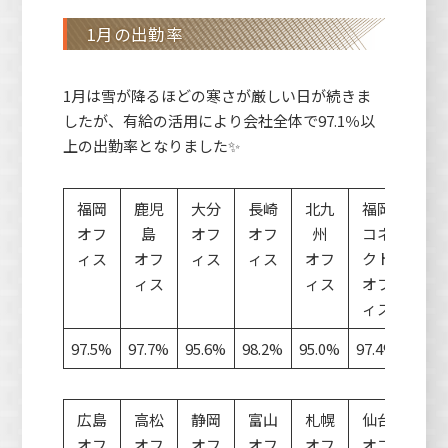
1月の出勤率
1月は雪が降るほどの寒さが厳しい日が続きま
したが、有給の活用により会社全体で97.1％以
上の出勤率となりました✨
福岡
鹿児
大分
長崎
北九
福岡
松
オフ
島
オフ
オフ
州
コネ
オフ
ィス
オフ
ィス
ィス
オフ
クト
ス
ィス
ィス
オフ
ィス
97.5%
97.7%
95.6%
98.2%
95.0%
97.4%
100.
広島
高松
静岡
富山
札幌
仙台
会
オフ
オフ
オフ
オフ
オフ
オフ
全