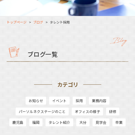
大分オフィス
支援スタッフ（タレント）
募集
長崎オフィス
利用者（クルー）データ
トップページ
ブログ
タレント採用
北九州オフィス
支援スタッフ（タレント）
データ
福岡コネクトオフィス
松山オフィス
ブログ一覧
広島オフィス
高松オフィス
カテゴリ
お知らせ
イベント
採用
業務内容
パーソルネクステージのこと
オフィスの様子
研修
鹿児島
福岡
タレント紹介
大分
見学会
卒業