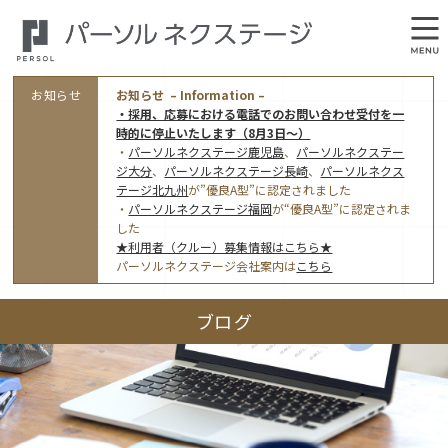
お知らせ
お知らせ – Information –
・採用、応募における電話でのお問い合わせ受付を一
時的に停止いたします（8月3日～）
・
パーソルネクステージ鹿児島
、
パーソルネクステー
ジ大分
、
パーソルネクステージ長崎
、
パーソルネクス
テージ北九州
が”優良A型”に認定されました
・
パーソルネクステージ福岡
が“優良A型”に認定されま
会社概要
した
★利用者（クルー）募集情報はこちら★
オフィス案内・アクセス
パーソルネクステージ会社案内は
こちら
アクセストップ
事業モデルと仕事内容
ブログ
東京オフィス
(管理部門のみ)
ワークスタイル
採用情報トップ
福岡オフィス
指定就労継続支援Ａ型事業所にかかる情報公表
利用者（クルー）募集
鹿児島オフィス