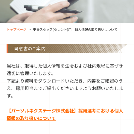
大分オフィス
支援スタッフ（タレント）
募集
長崎オフィス
利用者（クルー）データ
北九州オフィス
支援スタッフ（タレント）
データ
トップページ
支援スタッフ(タレント)用 個人情報の取り扱いについて
福岡コネクトオフィス
同意書のご案内
松山オフィス
広島オフィス
当社は、取得した個人情報を法令および社内規程に基づき
適切に管理いたします。
高松オフィス
下記より資料をダウンロードいただき、内容をご確認のう
え、採用担当までご提出くださいますようお願いいたしま
す。
【パーソルネクステージ株式会社】採用選考における個人
情報の取り扱いについて