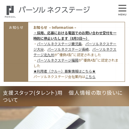
お知らせ
お知らせ – Information –
・採用、応募における電話でのお問い合わせ受付を一
時的に停止いたします（8月3日～）
・
パーソルネクステージ鹿児島
、
パーソルネクステー
ジ大分
、
パーソルネクステージ長崎
、
パーソルネクス
テージ北九州
が”優良A型”に認定されました
・
パーソルネクステージ福岡
が“優良A型”に認定されま
会社概要
した
★利用者（クルー）募集情報はこちら★
オフィス案内・アクセス
パーソルネクステージ会社案内は
こちら
アクセストップ
事業モデルと仕事内容
支援スタッフ(タレント)用 個人情報の取り扱いに
東京オフィス
(管理部門のみ)
ついて
ワークスタイル
採用情報トップ
福岡オフィス
指定就労継続支援Ａ型事業所にかかる情報公表
利用者（クルー）募集
鹿児島オフィス