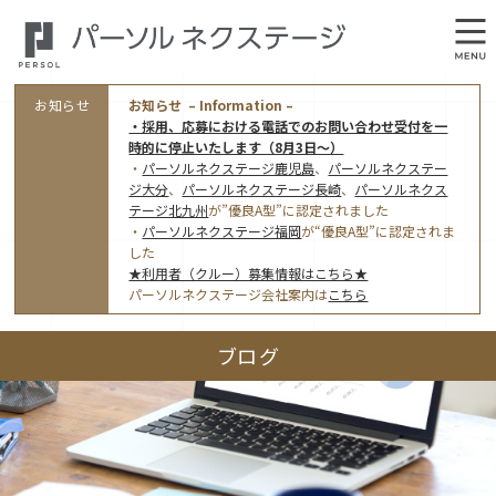
お知らせ
お知らせ – Information –
・採用、応募における電話でのお問い合わせ受付を一
時的に停止いたします（8月3日～）
・
パーソルネクステージ鹿児島
、
パーソルネクステー
ジ大分
、
パーソルネクステージ長崎
、
パーソルネクス
テージ北九州
が”優良A型”に認定されました
・
パーソルネクステージ福岡
が“優良A型”に認定されま
会社概要
した
★利用者（クルー）募集情報はこちら★
オフィス案内・アクセス
パーソルネクステージ会社案内は
こちら
アクセストップ
事業モデルと仕事内容
ブログ
東京オフィス
(管理部門のみ)
ワークスタイル
採用情報トップ
福岡オフィス
指定就労継続支援Ａ型事業所にかかる情報公表
利用者（クルー）募集
鹿児島オフィス