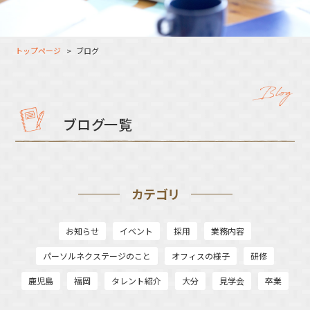
大分オフィス
支援スタッフ（タレント）
募集
長崎オフィス
利用者（クルー）データ
トップページ
ブログ
北九州オフィス
支援スタッフ（タレント）
データ
福岡コネクトオフィス
松山オフィス
ブログ一覧
広島オフィス
高松オフィス
カテゴリ
お知らせ
イベント
採用
業務内容
パーソルネクステージのこと
オフィスの様子
研修
鹿児島
福岡
タレント紹介
大分
見学会
卒業