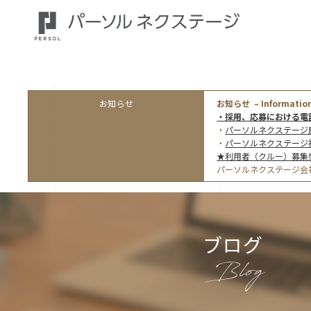
お知らせ
お知らせ – Information
・採用、応募における電
・
パーソルネクステージ
・
パーソルネクステージ
★利用者（クルー）募集
パーソルネクステージ会
ブログ