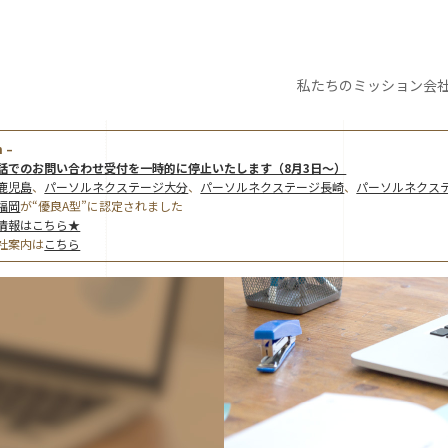
私たちの
ミッション
会
 –
話でのお問い合わせ受付を一時的に停止いたします（8月3日～）
鹿児島
、
パーソルネクステージ大分
、
パーソルネクステージ長崎
、
パーソルネクス
福岡
が“優良A型”に認定されました
情報はこちら★
社案内は
こちら