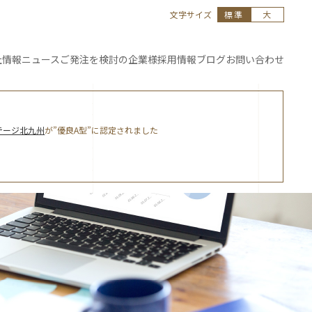
文字サイズ
標準
大
社情報
ニュース
ご発注を
検討の企業様
採用情報
ブログ
お問い合わせ
テージ北九州
が”優良A型”に認定されました