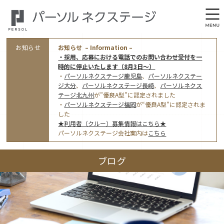
お知らせ
お知らせ – Information –
・採用、応募における電話でのお問い合わせ受付を一
時的に停止いたします（8月3日～）
・
パーソルネクステージ鹿児島
、
パーソルネクステー
ジ大分
、
パーソルネクステージ長崎
、
パーソルネクス
テージ北九州
が”優良A型”に認定されました
・
パーソルネクステージ福岡
が“優良A型”に認定されま
会社概要
した
★利用者（クルー）募集情報はこちら★
オフィス案内・アクセス
パーソルネクステージ会社案内は
こちら
アクセストップ
事業モデルと仕事内容
ブログ
東京オフィス
(管理部門のみ)
ワークスタイル
採用情報トップ
福岡オフィス
指定就労継続支援Ａ型事業所にかかる情報公表
利用者（クルー）募集
鹿児島オフィス