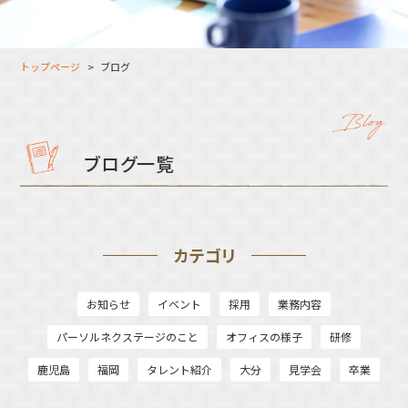
大分オフィス
支援スタッフ（タレント）
募集
長崎オフィス
利用者（クルー）データ
トップページ
ブログ
北九州オフィス
支援スタッフ（タレント）
データ
福岡コネクトオフィス
松山オフィス
ブログ一覧
広島オフィス
高松オフィス
カテゴリ
お知らせ
イベント
採用
業務内容
パーソルネクステージのこと
オフィスの様子
研修
鹿児島
福岡
タレント紹介
大分
見学会
卒業