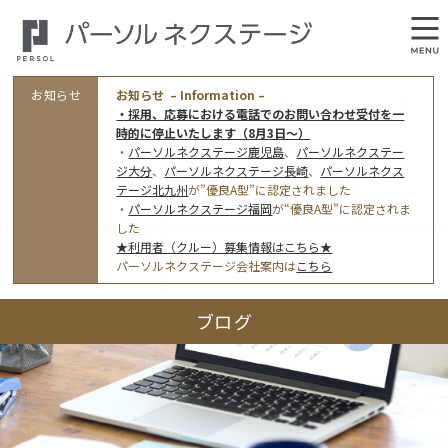
お知らせ
お知らせ – Information –
・採用、応募における電話でのお問い合わせ受付を一
時的に停止いたします（8月3日～）
・
パーソルネクステージ鹿児島
、
パーソルネクステー
ジ大分
、
パーソルネクステージ長崎
、
パーソルネクス
テージ北九州
が”優良A型”に認定されました
・
パーソルネクステージ福岡
が“優良A型”に認定されま
会社概要
した
★利用者（クルー）募集情報はこちら★
オフィス案内・アクセス
パーソルネクステージ会社案内は
こちら
アクセストップ
事業モデルと仕事内容
ブログ
東京オフィス
(管理部門のみ)
ワークスタイル
採用情報トップ
福岡オフィス
指定就労継続支援Ａ型事業所にかかる情報公表
利用者（クルー）募集
鹿児島オフィス