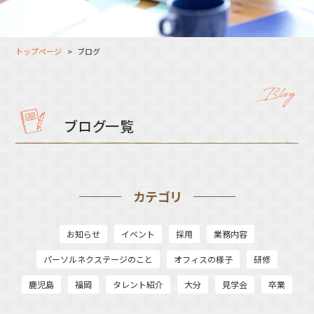
大分オフィス
支援スタッフ（タレント）
募集
長崎オフィス
利用者（クルー）データ
トップページ
ブログ
北九州オフィス
支援スタッフ（タレント）
データ
福岡コネクトオフィス
松山オフィス
ブログ一覧
広島オフィス
高松オフィス
カテゴリ
お知らせ
イベント
採用
業務内容
パーソルネクステージのこと
オフィスの様子
研修
鹿児島
福岡
タレント紹介
大分
見学会
卒業