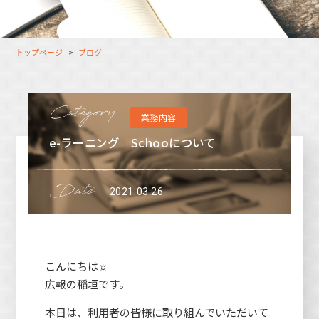
大分オフィス
支援スタッフ（タレント）
募集
長崎オフィス
利用者（クルー）データ
トップページ
ブログ
北九州オフィス
支援スタッフ（タレント）
データ
福岡コネクトオフィス
業務内容
松山オフィス
e-ラーニング Schooについて
広島オフィス
高松オフィス
2021.03.26
こんにちは☼
広報の稲垣です。
本日は、利用者の皆様に取り組んでいただいて