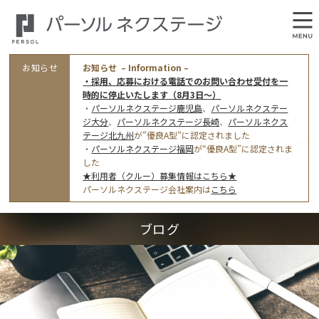
お知らせ
お知らせ – Information –
・採用、応募における電話でのお問い合わせ受付を一
時的に停止いたします（8月3日～）
・
パーソルネクステージ鹿児島
、
パーソルネクステー
ジ大分
、
パーソルネクステージ長崎
、
パーソルネクス
テージ北九州
が”優良A型”に認定されました
・
パーソルネクステージ福岡
が“優良A型”に認定されま
会社概要
した
★利用者（クルー）募集情報はこちら★
オフィス案内・アクセス
パーソルネクステージ会社案内は
こちら
アクセストップ
事業モデルと仕事内容
ブログ
東京オフィス
(管理部門のみ)
ワークスタイル
採用情報トップ
福岡オフィス
指定就労継続支援Ａ型事業所にかかる情報公表
利用者（クルー）募集
鹿児島オフィス