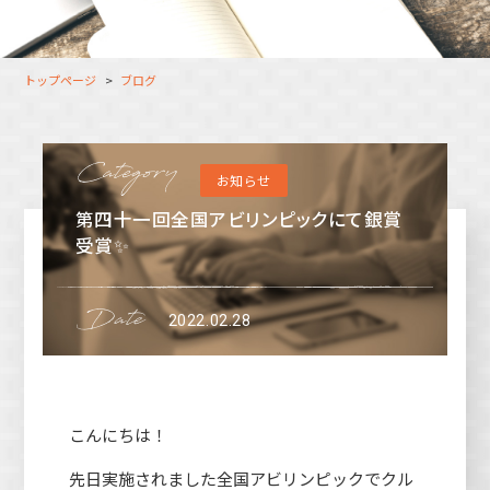
大分オフィス
支援スタッフ（タレント）
募集
長崎オフィス
利用者（クルー）データ
トップページ
ブログ
北九州オフィス
支援スタッフ（タレント）
データ
福岡コネクトオフィス
お知らせ
松山オフィス
第四十一回全国アビリンピックにて銀賞
広島オフィス
受賞✨
高松オフィス
2022.02.28
こんにちは！
先日実施されました全国アビリンピックでクル