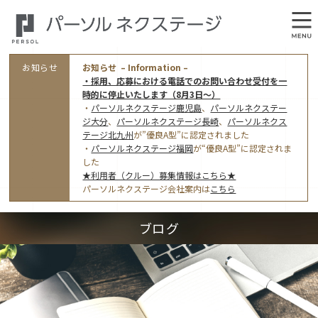
お知らせ
お知らせ – Information –
・採用、応募における電話でのお問い合わせ受付を一
時的に停止いたします（8月3日～）
・
パーソルネクステージ鹿児島
、
パーソルネクステー
ジ大分
、
パーソルネクステージ長崎
、
パーソルネクス
テージ北九州
が”優良A型”に認定されました
・
パーソルネクステージ福岡
が“優良A型”に認定されま
会社概要
した
★利用者（クルー）募集情報はこちら★
オフィス案内・アクセス
パーソルネクステージ会社案内は
こちら
アクセストップ
事業モデルと仕事内容
ブログ
東京オフィス
(管理部門のみ)
ワークスタイル
採用情報トップ
福岡オフィス
指定就労継続支援Ａ型事業所にかかる情報公表
利用者（クルー）募集
鹿児島オフィス