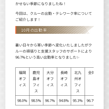
かせない季節になりましたね！
今回は、クルーの出勤・テレワーク率について
ご紹介します！
10月の出勤率
暑い日々から寒い季節へ変化いたしましたがク
ルーの頑張りと支援スタッフのサポートにより
96.7%という高い出勤率となりました✨
福岡
鹿児
大分
長崎
北九
全体
オフ
島オ
オフ
オフ
州オ
ィス
フィ
ィス
ィス
フィ
ス
ス
98.0%
98.5%
96.7%
94.8%
95.3%
96.7%