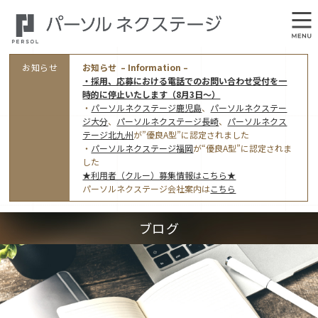
お知らせ
お知らせ – Information –
・採用、応募における電話でのお問い合わせ受付を一
時的に停止いたします（8月3日～）
・
パーソルネクステージ鹿児島
、
パーソルネクステー
ジ大分
、
パーソルネクステージ長崎
、
パーソルネクス
テージ北九州
が”優良A型”に認定されました
・
パーソルネクステージ福岡
が“優良A型”に認定されま
会社概要
した
★利用者（クルー）募集情報はこちら★
オフィス案内・アクセス
パーソルネクステージ会社案内は
こちら
アクセストップ
事業モデルと仕事内容
ブログ
東京オフィス
(管理部門のみ)
ワークスタイル
採用情報トップ
福岡オフィス
指定就労継続支援Ａ型事業所にかかる情報公表
利用者（クルー）募集
鹿児島オフィス