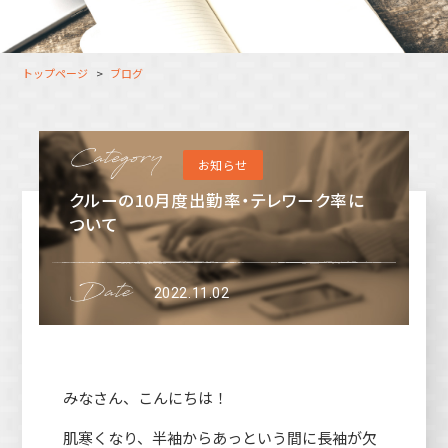
大分オフィス
支援スタッフ（タレント）
募集
長崎オフィス
利用者（クルー）データ
トップページ
ブログ
北九州オフィス
支援スタッフ（タレント）
データ
福岡コネクトオフィス
お知らせ
松山オフィス
クルーの10月度出勤率・テレワーク率に
広島オフィス
ついて
高松オフィス
2022.11.02
みなさん、こんにちは！
肌寒くなり、半袖からあっという間に長袖が欠