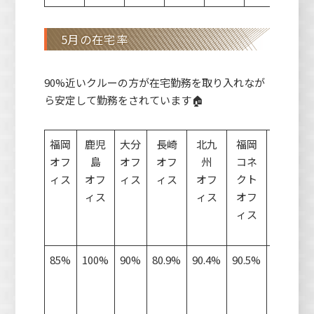
5月の在宅率
90%近いクルーの方が在宅勤務を取り入れなが
ら安定して勤務をされています🏠
福岡
鹿児
大分
長崎
北九
福岡
松
全
オフ
島
オフ
オフ
州
コネ
山
ィス
オフ
ィス
ィス
オフ
クト
オ
ィス
ィス
オフ
フ
ィス
ィ
ス
85%
100%
90%
80.9%
90.4%
90.5%
7
89.
月
か
ら