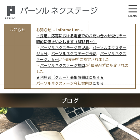
お知らせ
お知らせ – Information –
・採用、応募における電話でのお問い合わせ受付を一
時的に停止いたします（8月3日～）
・
パーソルネクステージ鹿児島
、
パーソルネクステー
ジ大分
、
パーソルネクステージ長崎
、
パーソルネクス
テージ北九州
が”優良A型”に認定されました
・
パーソルネクステージ福岡
が“優良A型”に認定されま
会社概要
した
★利用者（クルー）募集情報はこちら★
オフィス案内・アクセス
パーソルネクステージ会社案内は
こちら
アクセストップ
事業モデルと仕事内容
ブログ
東京オフィス
(管理部門のみ)
ワークスタイル
採用情報トップ
福岡オフィス
指定就労継続支援Ａ型事業所にかかる情報公表
利用者（クルー）募集
鹿児島オフィス