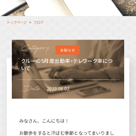
大分オフィス
支援スタッフ（タレント）
募集
長崎オフィス
利用者（クルー）データ
トップページ
ブログ
北九州オフィス
支援スタッフ（タレント）
データ
福岡コネクトオフィス
お知らせ
松山オフィス
クルーの5月度出勤率・テレワーク率につ
広島オフィス
いて
高松オフィス
2023.06.02
みなさん、こんにちは！
お散歩をすると汗ばむ季節となってまいりまし