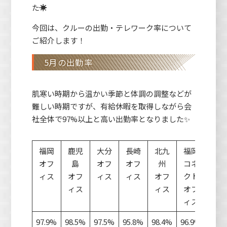
た☀
今回は、クルーの出勤・テレワーク率について
ご紹介します！
5月の出勤率
肌寒い時期から温かい季節と体調の調整などが
難しい時期ですが、有給休暇を取得しながら会
社全体で97%以上と高い出勤率となりました✨
福岡
鹿児
大分
長崎
北九
福岡
松
オフ
島
オフ
オフ
州
コネ
オ
ィス
オフ
ィス
ィス
オフ
クト
ィ
ィス
ィス
オフ
ィス
97.9%
98.5%
97.5%
95.8%
98.4%
96.9%
97.2