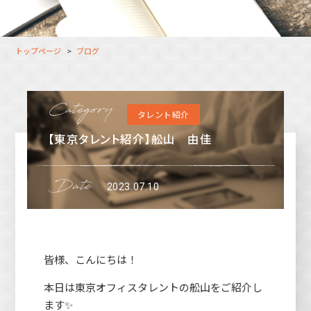
大分オフィス
支援スタッフ（タレント）
募集
長崎オフィス
利用者（クルー）データ
トップページ
ブログ
北九州オフィス
支援スタッフ（タレント）
データ
福岡コネクトオフィス
タレント紹介
松山オフィス
【東京タレント紹介】舩山 由佳
広島オフィス
高松オフィス
2023.07.10
皆様、こんにちは！
本日は東京オフィスタレントの舩山をご紹介し
ます✨