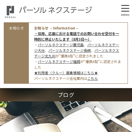
お知らせ
お知らせ – Information –
・採用、応募における電話でのお問い合わせ受付を一
時的に停止いたします（8月3日～）
・
パーソルネクステージ鹿児島
、
パーソルネクステー
ジ大分
、
パーソルネクステージ長崎
、
パーソルネクス
テージ北九州
が”優良A型”に認定されました
・
パーソルネクステージ福岡
が“優良A型”に認定されま
会社概要
した
★利用者（クルー）募集情報はこちら★
オフィス案内・アクセス
パーソルネクステージ会社案内は
こちら
アクセストップ
事業モデルと仕事内容
ブログ
東京オフィス
(管理部門のみ)
ワークスタイル
採用情報トップ
福岡オフィス
指定就労継続支援Ａ型事業所にかかる情報公表
利用者（クルー）募集
鹿児島オフィス