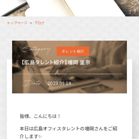
大分オフィス
支援スタッフ（タレント）
募集
長崎オフィス
利用者（クルー）データ
トップページ
ブログ
北九州オフィス
支援スタッフ（タレント）
データ
福岡コネクトオフィス
タレント紹介
松山オフィス
【広島タレント紹介】増岡 里奈
広島オフィス
高松オフィス
2023.09.04
皆様、こんにちは！
本日は広島オフィスタレントの増岡さんをご紹
介します✨