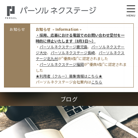
お知らせ
お知らせ – Information –
・採用、応募における電話でのお問い合わせ受付を一
時的に停止いたします（8月3日～）
・
パーソルネクステージ鹿児島
、
パーソルネクステー
ジ大分
、
パーソルネクステージ長崎
、
パーソルネクス
テージ北九州
が”優良A型”に認定されました
・
パーソルネクステージ福岡
が“優良A型”に認定されま
会社概要
した
★利用者（クルー）募集情報はこちら★
オフィス案内・アクセス
パーソルネクステージ会社案内は
こちら
アクセストップ
事業モデルと仕事内容
ブログ
東京オフィス
(管理部門のみ)
ワークスタイル
採用情報トップ
福岡オフィス
指定就労継続支援Ａ型事業所にかかる情報公表
利用者（クルー）募集
鹿児島オフィス