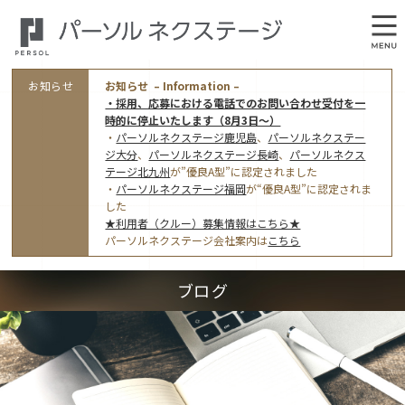
お知らせ
お知らせ – Information –
・採用、応募における電話でのお問い合わせ受付を一
時的に停止いたします（8月3日～）
・
パーソルネクステージ鹿児島
、
パーソルネクステー
ジ大分
、
パーソルネクステージ長崎
、
パーソルネクス
テージ北九州
が”優良A型”に認定されました
・
パーソルネクステージ福岡
が“優良A型”に認定されま
会社概要
した
★利用者（クルー）募集情報はこちら★
オフィス案内・アクセス
パーソルネクステージ会社案内は
こちら
アクセストップ
事業モデルと仕事内容
ブログ
東京オフィス
(管理部門のみ)
ワークスタイル
採用情報トップ
福岡オフィス
指定就労継続支援Ａ型事業所にかかる情報公表
利用者（クルー）募集
鹿児島オフィス