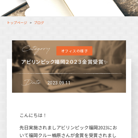
大分オフィス
支援スタッフ（タレント）
募集
長崎オフィス
利用者（クルー）データ
トップページ
ブログ
北九州オフィス
支援スタッフ（タレント）
データ
福岡コネクトオフィス
オフィスの様子
松山オフィス
アビリンピック福岡２０２３金賞受賞✨
広島オフィス
高松オフィス
2023.09.11
こんにちは！
先日実施されましアビリンピック福岡2023にお
いて福岡クルー楢原さんが金賞を受賞されまし