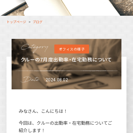
大分オフィス
支援スタッフ（タレント）
募集
長崎オフィス
利用者（クルー）データ
トップページ
ブログ
北九州オフィス
支援スタッフ（タレント）
データ
福岡コネクトオフィス
オフィスの様子
松山オフィス
クルーの7月度出勤率・在宅勤務について
広島オフィス
高松オフィス
2024.08.02
みなさん、こんにちは！
今回は、クルーの出勤率・在宅勤務についてご
紹介します！