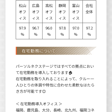
松山
広島
高松
静岡
富山
会社
オフ
オフ
オフ
オフ
オフ
全体
ィス
ィス
ィス
ィス
ィス
97.9
96.7
96.0
97.8
97.0
97.2
%
%
%
%
%
%
在宅勤務について
パーソルネクステージではすべての拠点におい
て在宅勤務を導入しております🏠
在宅勤務を取り入れることによって、クルー一
人ひとりの体調や特性に合わせた柔軟なはたら
き方が可能です😊
＜ 在宅勤務導入オフィス ＞
福岡、鹿児島、大分、長崎、北九州、福岡コネ