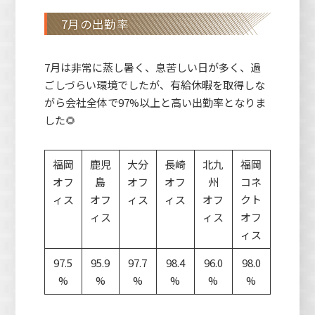
7月の出勤率
7月は非常に蒸し暑く、息苦しい日が多く、過
ごしづらい環境でしたが、有給休暇を取得しな
がら会社全体で97%以上と高い出勤率となりま
した🌻
福岡
鹿児
大分
長崎
北九
福岡
オフ
島
オフ
オフ
州
コネ
ィス
オフ
ィス
ィス
オフ
クト
ィス
ィス
オフ
ィス
97.5
95.9
97.7
98.4
96.0
98.0
%
%
%
%
%
%