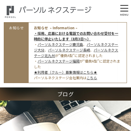
お知らせ
お知らせ – Information –
・採用、応募における電話でのお問い合わせ受付を一
時的に停止いたします（8月3日～）
・
パーソルネクステージ鹿児島
、
パーソルネクステー
ジ大分
、
パーソルネクステージ長崎
、
パーソルネクス
テージ北九州
が”優良A型”に認定されました
・
パーソルネクステージ福岡
が“優良A型”に認定されま
会社概要
した
★利用者（クルー）募集情報はこちら★
オフィス案内・アクセス
パーソルネクステージ会社案内は
こちら
アクセストップ
事業モデルと仕事内容
ブログ
東京オフィス
(管理部門のみ)
ワークスタイル
採用情報トップ
福岡オフィス
指定就労継続支援Ａ型事業所にかかる情報公表
利用者（クルー）募集
鹿児島オフィス