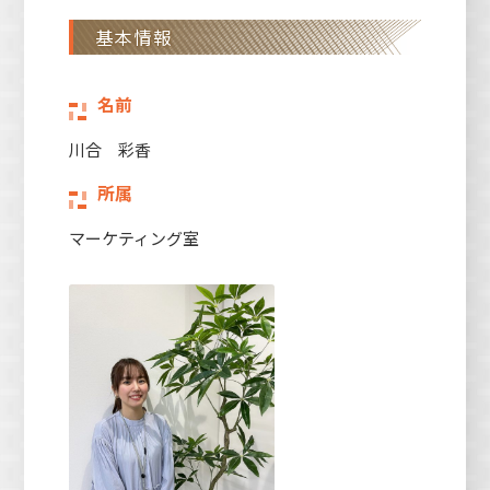
基本情報
名前
川合 彩香
所属
マーケティング室