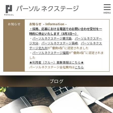
お知らせ
お知らせ – Information –
・採用、応募における電話でのお問い合わせ受付を一
時的に停止いたします（8月3日～）
・
パーソルネクステージ鹿児島
、
パーソルネクステー
ジ大分
、
パーソルネクステージ長崎
、
パーソルネクス
テージ北九州
が”優良A型”に認定されました
・
パーソルネクステージ福岡
が“優良A型”に認定されま
会社概要
した
★利用者（クルー）募集情報はこちら★
オフィス案内・アクセス
パーソルネクステージ会社案内は
こちら
アクセストップ
事業モデルと仕事内容
ブログ
東京オフィス
(管理部門のみ)
ワークスタイル
採用情報トップ
福岡オフィス
指定就労継続支援Ａ型事業所にかかる情報公表
利用者（クルー）募集
鹿児島オフィス