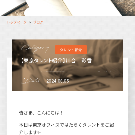
大分オフィス
支援スタッフ（タレント）
募集
長崎オフィス
利用者（クルー）データ
トップページ
ブログ
北九州オフィス
支援スタッフ（タレント）
データ
福岡コネクトオフィス
タレント紹介
松山オフィス
【東京タレント紹介】川合 彩香
広島オフィス
高松オフィス
2024.08.05
皆さま、こんにちは！
本日は東京オフィスではたらくタレントをご紹
介します✨