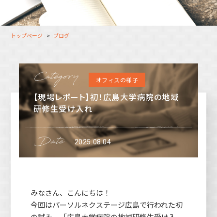
大分オフィス
支援スタッフ（タレント）
募集
長崎オフィス
利用者（クルー）データ
トップページ
ブログ
北九州オフィス
支援スタッフ（タレント）
データ
福岡コネクトオフィス
オフィスの様子
松山オフィス
【現場レポート】初！広島大学病院の地域
広島オフィス
研修生受け入れ
高松オフィス
2025.08.04
みなさん、こんにちは！
今回はパーソルネクステージ広島で行われた初
の試み、「広島大学病院の地域研修生受け入