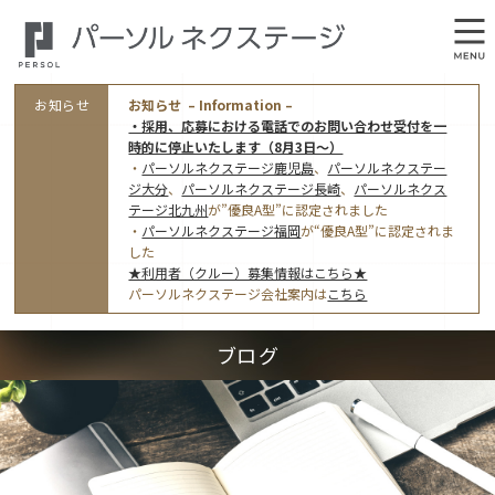
お知らせ
お知らせ – Information –
・採用、応募における電話でのお問い合わせ受付を一
時的に停止いたします（8月3日～）
・
パーソルネクステージ鹿児島
、
パーソルネクステー
ジ大分
、
パーソルネクステージ長崎
、
パーソルネクス
テージ北九州
が”優良A型”に認定されました
・
パーソルネクステージ福岡
が“優良A型”に認定されま
会社概要
した
★利用者（クルー）募集情報はこちら★
オフィス案内・アクセス
パーソルネクステージ会社案内は
こちら
アクセストップ
事業モデルと仕事内容
ブログ
東京オフィス
(管理部門のみ)
ワークスタイル
採用情報トップ
福岡オフィス
指定就労継続支援Ａ型事業所にかかる情報公表
利用者（クルー）募集
鹿児島オフィス