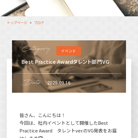
大分オフィス
支援スタッフ（タレント）
募集
長崎オフィス
利用者（クルー）データ
トップページ
ブログ
北九州オフィス
支援スタッフ（タレント）
データ
福岡コネクトオフィス
イベント
松山オフィス
Best Practice Awardタレント部門VG
広島オフィス
高松オフィス
2025.09.16
皆さん、こんにちは！
今回は、社内イベントとして開催したBest
Practice Award タレントver.のVG発表をお届