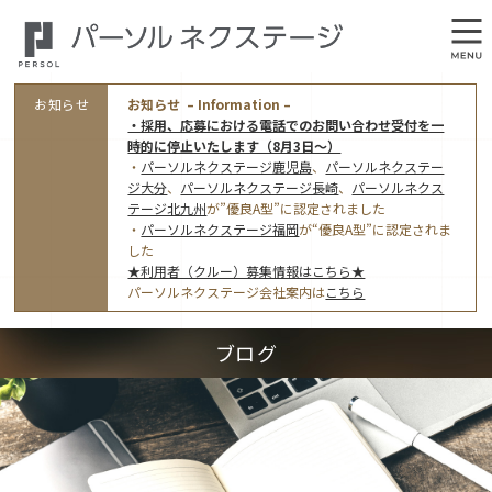
お知らせ
お知らせ – Information –
・採用、応募における電話でのお問い合わせ受付を一
時的に停止いたします（8月3日～）
・
パーソルネクステージ鹿児島
、
パーソルネクステー
ジ大分
、
パーソルネクステージ長崎
、
パーソルネクス
テージ北九州
が”優良A型”に認定されました
・
パーソルネクステージ福岡
が“優良A型”に認定されま
会社概要
した
★利用者（クルー）募集情報はこちら★
オフィス案内・アクセス
パーソルネクステージ会社案内は
こちら
アクセストップ
事業モデルと仕事内容
ブログ
東京オフィス
(管理部門のみ)
ワークスタイル
採用情報トップ
福岡オフィス
指定就労継続支援Ａ型事業所にかかる情報公表
利用者（クルー）募集
鹿児島オフィス