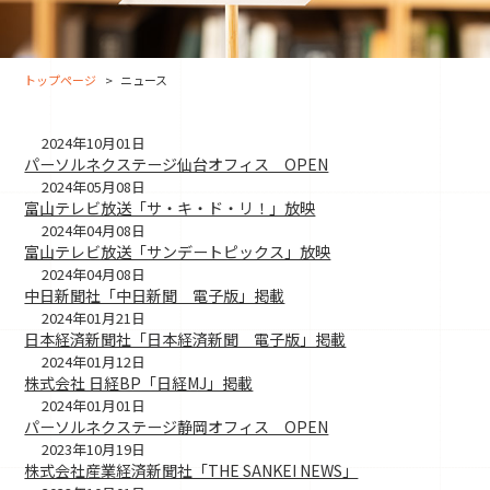
大分オフィス
支援スタッフ（タレント）
募集
長崎オフィス
利用者（クルー）データ
トップページ
ニュース
北九州オフィス
支援スタッフ（タレント）
データ
福岡コネクトオフィス
2024年10月01日
パーソルネクステージ仙台オフィス OPEN
松山オフィス
2024年05月08日
富山テレビ放送「サ・キ・ド・リ！」放映
広島オフィス
2024年04月08日
富山テレビ放送「サンデートピックス」放映
高松オフィス
2024年04月08日
中日新聞社「中日新聞 電子版」掲載
2024年01月21日
日本経済新聞社「日本経済新聞 電子版」掲載
2024年01月12日
株式会社 日経BP「日経MJ」掲載
2024年01月01日
パーソルネクステージ静岡オフィス OPEN
2023年10月19日
株式会社産業経済新聞社「THE SANKEI NEWS」