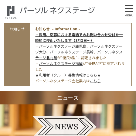
お知らせ
お知らせ – Information –
・採用、応募における電話でのお問い合わせ受付を一
時的に停止いたします（8月3日～）
・
パーソルネクステージ鹿児島
、
パーソルネクステー
ジ大分
、
パーソルネクステージ長崎
、
パーソルネクス
テージ北九州
が”優良A型”に認定されました
・
パーソルネクステージ福岡
が“優良A型”に認定されま
会社概要
した
★利用者（クルー）募集情報はこちら★
オフィス案内・アクセス
パーソルネクステージ会社案内は
こちら
アクセストップ
事業モデルと仕事内容
ニュース
東京オフィス
(管理部門のみ)
ワークスタイル
採用情報トップ
福岡オフィス
指定就労継続支援Ａ型事業所にかかる情報公表
利用者（クルー）募集
鹿児島オフィス