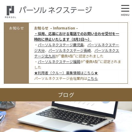
お知らせ
お知らせ – Information –
・採用、応募における電話でのお問い合わせ受付を一
時的に停止いたします（8月3日～）
・
パーソルネクステージ鹿児島
、
パーソルネクステー
ジ大分
、
パーソルネクステージ長崎
、
パーソルネクス
テージ北九州
が”優良A型”に認定されました
・
パーソルネクステージ福岡
が“優良A型”に認定されま
会社概要
した
★利用者（クルー）募集情報はこちら★
オフィス案内・アクセス
パーソルネクステージ会社案内は
こちら
アクセストップ
事業モデルと仕事内容
ブログ
東京オフィス
(管理部門のみ)
ワークスタイル
採用情報トップ
福岡オフィス
指定就労継続支援Ａ型事業所にかかる情報公表
利用者（クルー）募集
鹿児島オフィス