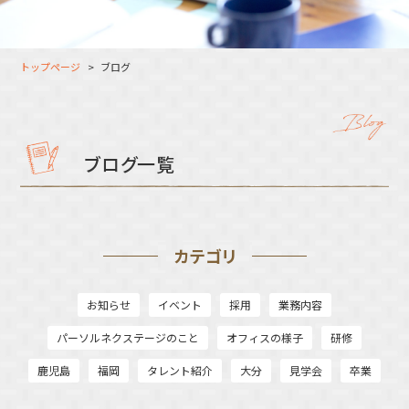
大分オフィス
支援スタッフ（タレント）
募集
長崎オフィス
利用者（クルー）データ
トップページ
ブログ
北九州オフィス
支援スタッフ（タレント）
データ
福岡コネクトオフィス
松山オフィス
ブログ一覧
広島オフィス
高松オフィス
カテゴリ
お知らせ
イベント
採用
業務内容
パーソルネクステージのこと
オフィスの様子
研修
鹿児島
福岡
タレント紹介
大分
見学会
卒業