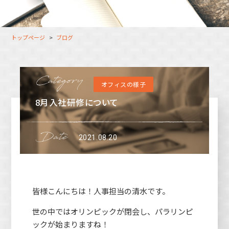
大分オフィス
支援スタッフ（タレント）
募集
長崎オフィス
利用者（クルー）データ
トップページ
ブログ
北九州オフィス
支援スタッフ（タレント）
データ
福岡コネクトオフィス
オフィスの様子
松山オフィス
8月入社研修について
広島オフィス
高松オフィス
2021.08.20
皆様こんにちは！人事担当の清水です。
世の中ではオリンピックが閉会し、パラリンピ
ックが始まりますね！