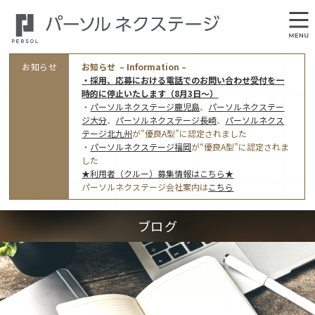
お知らせ
お知らせ – Information –
・採用、応募における電話でのお問い合わせ受付を一
時的に停止いたします（8月3日～）
・
パーソルネクステージ鹿児島
、
パーソルネクステー
ジ大分
、
パーソルネクステージ長崎
、
パーソルネクス
テージ北九州
が”優良A型”に認定されました
・
パーソルネクステージ福岡
が“優良A型”に認定されま
会社概要
した
★利用者（クルー）募集情報はこちら★
オフィス案内・アクセス
パーソルネクステージ会社案内は
こちら
アクセストップ
事業モデルと仕事内容
ブログ
東京オフィス
(管理部門のみ)
ワークスタイル
採用情報トップ
福岡オフィス
指定就労継続支援Ａ型事業所にかかる情報公表
利用者（クルー）募集
鹿児島オフィス