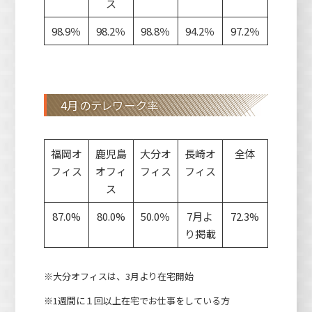
ス
98.9％
98.2％
98.8％
94.2％
97.2％
4月のテレワーク率
福岡オ
鹿児島
大分オ
長崎オ
全体
フィス
オフィ
フィス
フィス
ス
87.0%
80.0%
50.0％
7月よ
72.3%
り掲載
※大分オフィスは、3月より在宅開始
※1週間に１回以上在宅でお仕事をしている方