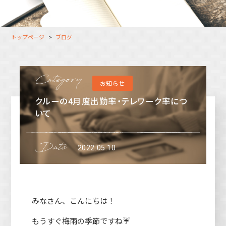
大分オフィス
支援スタッフ（タレント）
募集
長崎オフィス
利用者（クルー）データ
トップページ
ブログ
北九州オフィス
支援スタッフ（タレント）
データ
福岡コネクトオフィス
お知らせ
松山オフィス
クルーの4月度出勤率・テレワーク率につ
広島オフィス
いて
高松オフィス
2022.05.10
みなさん、こんにちは！
もうすぐ梅雨の季節ですね☔