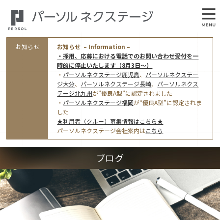
お知らせ
お知らせ – Information –
・採用、応募における電話でのお問い合わせ受付を一
時的に停止いたします（8月3日～）
・
パーソルネクステージ鹿児島
、
パーソルネクステー
ジ大分
、
パーソルネクステージ長崎
、
パーソルネクス
テージ北九州
が”優良A型”に認定されました
・
パーソルネクステージ福岡
が“優良A型”に認定されま
会社概要
した
★利用者（クルー）募集情報はこちら★
オフィス案内・アクセス
パーソルネクステージ会社案内は
こちら
アクセストップ
事業モデルと仕事内容
ブログ
東京オフィス
(管理部門のみ)
ワークスタイル
採用情報トップ
福岡オフィス
指定就労継続支援Ａ型事業所にかかる情報公表
利用者（クルー）募集
鹿児島オフィス